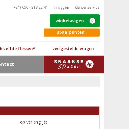
(+31) 050 - 313 22 41
inloggen
klantenservice
winkelwagen
0
spaarpunten
 dezelfde flessen*
veelgestelde vragen
ontact
op verlanglijst