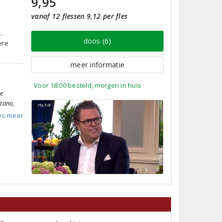
9,95
vanaf 12 flessen 9,12 per fles
.
doos (6)
ere
meer informatie
Voor 18:00 besteld, morgen in huis
te
tano,
es meer