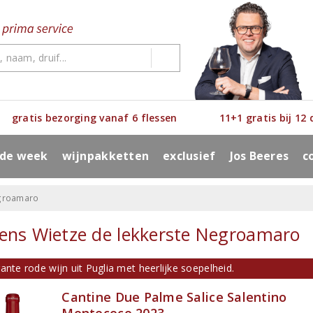
gratis bezorging vanaf 6 flessen
11+1 gratis bij 12
 de week
wijnpakketten
exclusief
Jos Beeres
c
egroamaro
ens Wietze de lekkerste Negroamaro
ante rode wijn uit Puglia met heerlijke soepelheid.
Cantine Due Palme Salice Salentino