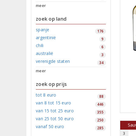
meer
zoek op land
spanje
176
argentinië
9
chili
6
australië
3
verenigde staten
34
meer
zoek op prijs
tot 8 euro
88
van 8 tot 15 euro
446
van 15 tot 25 euro
355
van 25 tot 50 euro
250
Sauv
vanaf 50 euro
285
3