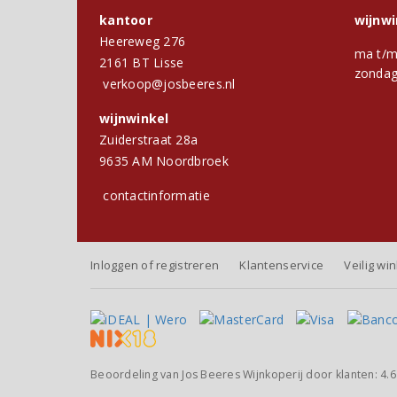
kantoor
wijnw
Heereweg 276
ma t/m
2161 BT Lisse
zondag
verkoop@josbeeres.nl
wijnwinkel
Zuiderstraat 28a
9635 AM Noordbroek
contactinformatie
Inloggen of registreren
Klantenservice
Veilig wi
Beoordeling van
Jos Beeres Wijnkoperij
door klanten:
4.6