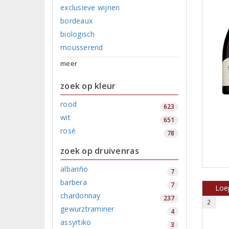
exclusieve wijnen
bordeaux
biologisch
mousserend
meer
zoek op kleur
rood
623
wit
651
rosé
78
zoek op druivenras
albariño
7
barbera
7
Loep
chardonnay
237
2
gewurztraminer
4
assyrtiko
3