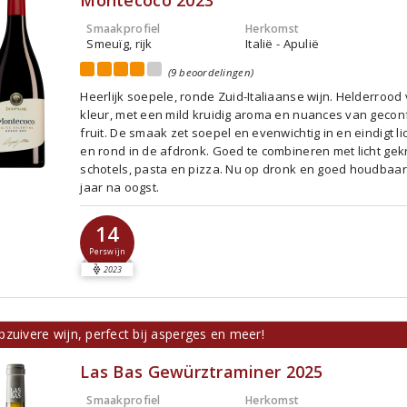
Montecoco 2023
Smaakprofiel
Herkomst
Smeuïg, rijk
Italië - Apulië
(9 beoordelingen)
Heerlijk soepele, ronde Zuid-Italiaanse wijn. Helderrood
kleur, met een mild kruidig aroma en nuances van geconf
fruit. De smaak zet soepel en evenwichtig in en eindigt lic
en rond in de afdronk. Goed te combineren met licht gek
schotels, pasta en pizza. Nu op dronk en goed houdbaar 
jaar na oogst.
14
Perswijn
2023
zuivere wijn, perfect bij asperges en meer!
Las Bas Gewürztraminer 2025
Smaakprofiel
Herkomst