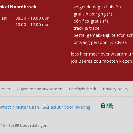
inkel Noordbroek
volgende dag in huis (*)
gratis bezorging (*)
 za:
08.30 - 18.00 uur
één fles gratis (*)
:
10.00 - 17.00 uur
track & trace
bestel gemakkelijk telefonisc
ontvang persoonlijk advies
lees hier meer over waarom u 
Jos Beeres zou moeten kiezen.
nkelen
Algemene voorwaarden
Leeftijdscheck
Privacy policy
/
5
-
10899
beoordelingen