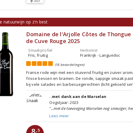
2023
e natuurwijn op z'n best
Domaine de l'Arjolle Côtes de Thongue 
de Cuve Rouge 2025
Smaakprofiel
Herkomst
Fris, fruitig
Frankrijk - Languedoc
(16 beoordelingen)
Franse rode wijn met een stuivend fruitig en zuiver aro
frisse bessen en bramen. De ronde, sappige smaak past
bij vele salades en barbecuegerechten (licht gekoeld ser
..met dank aan de Marselan
Oogstjaar: 2023
"...met de toevoeging Marselan nog smeuïger, heer
Lees meer
8
,5