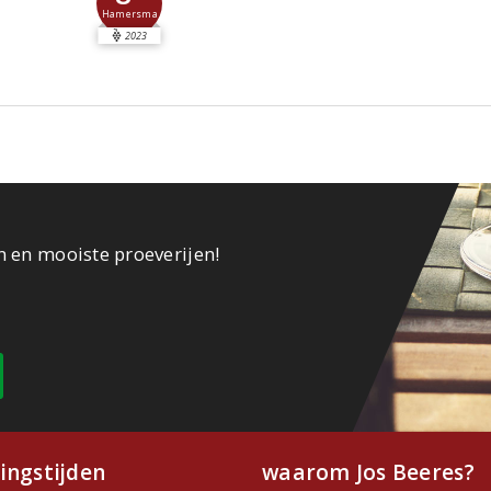
Hamersma
2023
n en mooiste proeverijen!
ingstijden
waarom Jos Beeres?