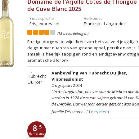
Domaine de l'Arjolle Côtes de Thongue 
de Cuve Blanc 2025
Smaakprofiel
Herkomst
Fris, expressief
Frankrijk - Languedoc
(15 beoordelingen)
Fruitige droge witte wijn direct van het vat; veel jeugdig fr
de geur met nuances van groene appel, perzik en anijs.
smaak is heerlijk sappig en rond en eindigt evenwichtig
aromatische afdronk.
Aanbeveling van Hubrecht Duijker,
Vinpressionist
Oogstjaar: 2024
"In de Languedoc, niet ver van de Mediterrane ku
werden in 1978 de eerste wijnen gebotteld van 
de L’Arjolle. Dat vier jaar eerder gesticht was do
familie Teisserenc..."
Lees meer
8
,5
Hamersma