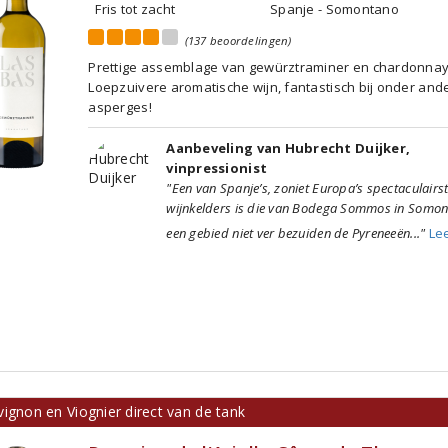
Fris tot zacht
Spanje - Somontano
(137 beoordelingen)
Prettige assemblage van gewürztraminer en chardonnay
Loepzuivere aromatische wijn, fantastisch bij onder and
asperges!
Aanbeveling van Hubrecht Duijker,
vinpressionist
"Een van Spanje’s, zoniet Europa’s spectaculairs
wijnkelders is die van Bodega Sommos in Somon
een gebied niet ver bezuiden de Pyreneeën..."
Le
ignon en Viognier direct van de tank