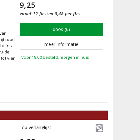
9,25
vanaf 12 flessen 8,48 per fles
doos (6)
 van
ijt rood
meer informatie
ht fris
ruide
Voor 18:00 besteld, morgen in huis
tot vier
op verlanglijst