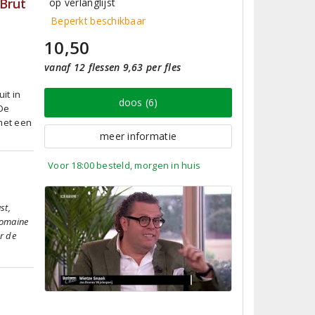
Brut
op verlanglijst
Beperkt beschikbaar
10,50
vanaf 12 flessen 9,63 per fles
uit in
doos (6)
 De
 met een
meer informatie
Voor 18:00 besteld, morgen in huis
st,
Domaine
or de