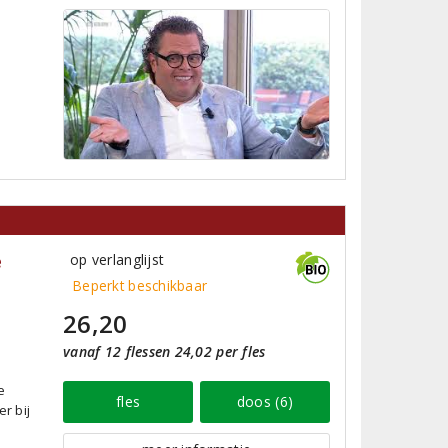
é
op verlanglijst
Beperkt beschikbaar
26,20
vanaf 12 flessen 24,02 per fles
e
fles
doos (6)
r bij