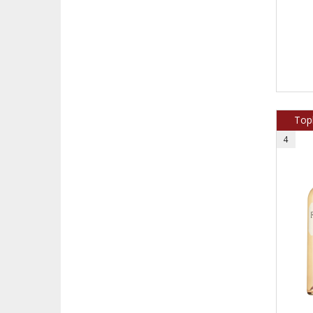
Topk
4