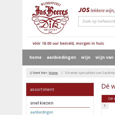
vóór 18.00 uur besteld, morgen in huis
home
aanbiedingen
wijn
wijn van
U bent hier:
Home
Dé witte specialiteit van Sardinië
Dé w
assortiment
Dé w
snel kiezen
1
aanbiedingen