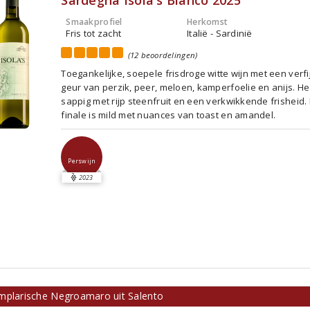
Sardegna Isola's Bianco 2025
Smaakprofiel
Herkomst
Fris tot zacht
Italië - Sardinië
(12 beoordelingen)
Toegankelijke, soepele frisdroge witte wijn met een verf
geur van perzik, peer, meloen, kamperfoelie en anijs. Hee
sappig met rijp steenfruit en een verkwikkende frisheid.
finale is mild met nuances van toast en amandel.
Perswijn
2023
mplarische Negroamaro uit Salento