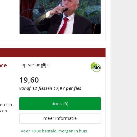
nce
op verlanglijst
19,60
vanaf 12 flessen 17,97 per fles
doos (6)
en fijn
s en
meer informatie
Voor 18:00 besteld, morgen in huis