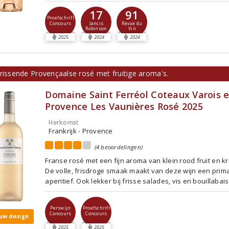
17
91
Proefschrift
Concours
Jancis
Revue du
Robinson
Vin
2025
2024
2024
rissende Provençaalse rosé met fruitige aroma's.
Domaine Saint Ferréol Coteaux Varois 
Provence Les Vaunières Rosé 2025
Herkomst
Frankrijk - Provence
(4 beoordelingen)
Franse rosé met een fijn aroma van klein rood fruit en k
De volle, frisdroge smaak maakt van deze wijn een prim
aperitief. Ook lekker bij frisse salades, vis en bouillabai
Perswijn
Proefschrift
Concours
Concours
uw design
2025
2025