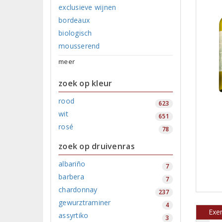
exclusieve wijnen
bordeaux
biologisch
mousserend
meer
zoek op kleur
rood
623
wit
651
rosé
78
zoek op druivenras
albariño
7
barbera
7
chardonnay
237
gewurztraminer
4
Exe
assyrtiko
3