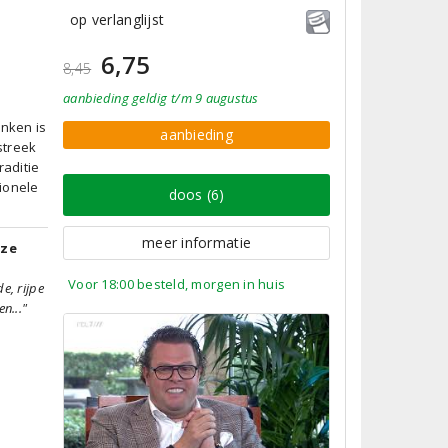
op verlanglijst
6,75
8,45
aanbieding
geldig
t/m 9 augustus
inken is
aanbieding
streek
aditie
ionele
doos (6)
meer informatie
tze
Voor 18:00 besteld, morgen in huis
e, rijpe
n..."