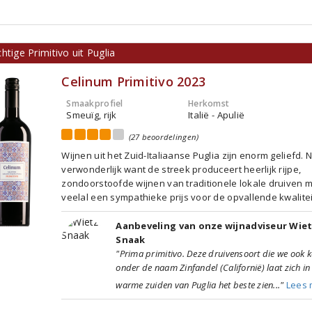
htige Primitivo uit Puglia
Celinum Primitivo 2023
Smaakprofiel
Herkomst
Smeuïg, rijk
Italië - Apulië
(27 beoordelingen)
Wijnen uit het Zuid-Italiaanse Puglia zijn enorm geliefd. N
verwonderlijk want de streek produceert heerlijk rijpe,
zondoorstoofde wijnen van traditionele lokale druiven 
veelal een sympathieke prijs voor de opvallende kwalitei
Aanbeveling van onze wijnadviseur Wie
Snaak
"Prima primitivo. Deze druivensoort die we ook 
onder de naam Zinfandel (Californië) laat zich in
warme zuiden van Puglia het beste zien..."
Lees 