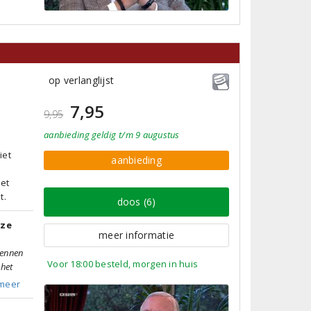
op verlanglijst
7,95
9,95
aanbieding
geldig
t/m 9 augustus
iet
aanbieding
met
t.
doos (6)
tze
meer informatie
kennen
Voor 18:00 besteld, morgen in huis
 het
meer