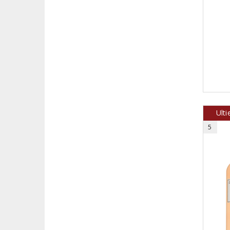
Ult
5