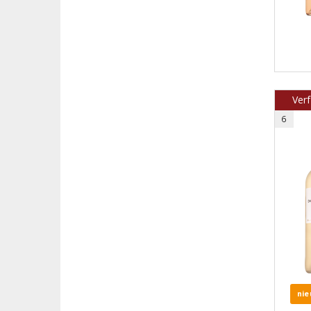
Verf
6
nie