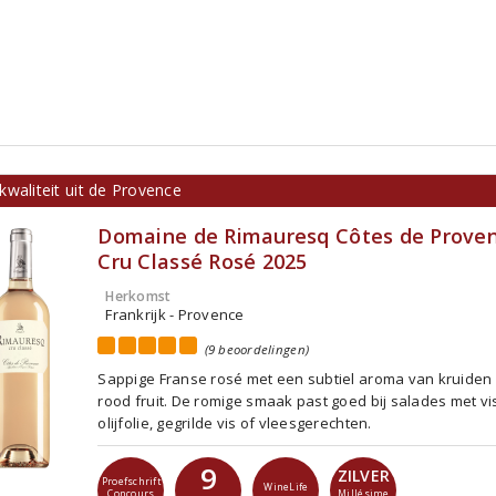
waliteit uit de Provence
Domaine de Rimauresq Côtes de Prove
Cru Classé Rosé 2025
Herkomst
Frankrijk - Provence
(9 beoordelingen)
Sappige Franse rosé met een subtiel aroma van kruiden 
rood fruit. De romige smaak past goed bij salades met vi
olijfolie, gegrilde vis of vleesgerechten.
9
ZILVER
Proefschrift
WineLife
Concours
Millésime