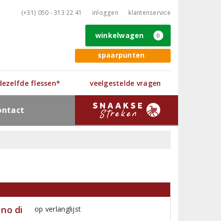
(+31) 050 - 313 22 41
inloggen
klantenservice
winkelwagen
0
spaarpunten
 dezelfde flessen*
veelgestelde vragen
ontact
no di
op verlanglijst