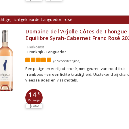
chtige, lichtgekleurde Languedoc-rosé
Domaine de l'Arjolle Côtes de Thongue
Equilibre Syrah-Cabernet Franc Rosé 20
Herkomst
Frankrijk - Languedoc
(2 beoordelingen)
Een pittige en verfijnde rosé, met geuren van rood fruit -
framboos - en een lichte kruidigheid. Uitstekend bij charc
vleessalades en visschotels.
14
,5
Perswijn
2024