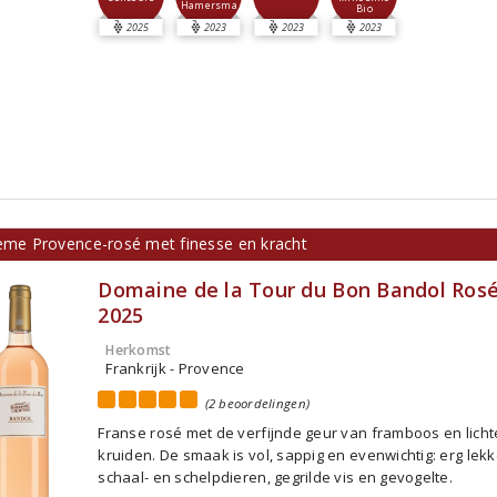
Hamersma
Bio
2025
2023
2023
2023
ieme Provence-rosé met finesse en kracht
Domaine de la Tour du Bon Bandol Ros
2025
Herkomst
Frankrijk - Provence
(2 beoordelingen)
Franse rosé met de verfijnde geur van framboos en licht
kruiden. De smaak is vol, sappig en evenwichtig: erg lekke
schaal- en schelpdieren, gegrilde vis en gevogelte.