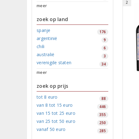
2
meer
zoek op land
spanje
176
argentinië
9
chili
6
australië
3
verenigde staten
34
meer
zoek op prijs
tot 8 euro
88
van 8 tot 15 euro
446
van 15 tot 25 euro
355
van 25 tot 50 euro
250
vanaf 50 euro
285