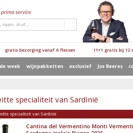
gratis bezorging vanaf 6 flessen
11+1 gratis bij 12
 de week
wijnpakketten
exclusief
Jos Beeres
c
itte specialiteit van Sardinië
itte specialiteit van Sardinië
Cantina del Vermentino Monti Vermenti