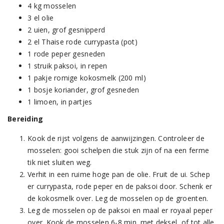
4 kg mosselen
3 el olie
2 uien, grof gesnipperd
2 el Thaise rode currypasta (pot)
1 rode peper gesneden
1 struik paksoi, in repen
1 pakje romige kokosmelk (200 ml)
1 bosje koriander, grof gesneden
1 limoen, in partjes
Bereiding
Kook de rijst volgens de aanwijzingen. Controleer de
mosselen: gooi schelpen die stuk zijn of na een ferme
tik niet sluiten weg.
Verhit in een ruime hoge pan de olie. Fruit de ui. Schep
er currypasta, rode peper en de paksoi door. Schenk er
de kokosmelk over. Leg de mosselen op de groenten.
Leg de mosselen op de paksoi en maal er royaal peper
over. Kook de mosselen 6-8 min. met deksel, of tot alle