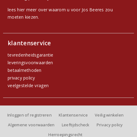
lees hier meer over waarom u voor Jos Beeres zou
moeten kiezen.
klantenservice
tevredenheidsgarantie
leveringsvoorwaarden
betaalmethoden
privacy policy
veelgestelde vragen
Inloggen of registreren
Klantenservice
Veilig winkelen
Algemene voorwaarden
Leeftijdscheck
Privacy policy
Herroepingsrecht