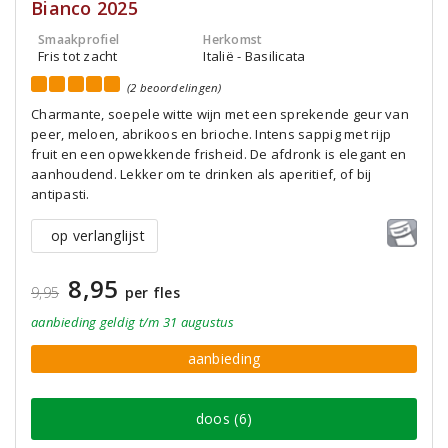
Bianco 2025
Smaakprofiel
Herkomst
Fris tot zacht
Italië - Basilicata
(2 beoordelingen)
Charmante, soepele witte wijn met een sprekende geur van
peer, meloen, abrikoos en brioche. Intens sappig met rijp
fruit en een opwekkende frisheid. De afdronk is elegant en
aanhoudend. Lekker om te drinken als aperitief, of bij
antipasti.
op verlanglijst
8,95
9,95
per fles
aanbieding
geldig
t/m 31 augustus
aanbieding
doos (6)