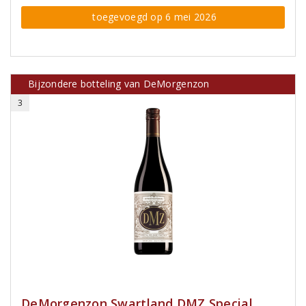
toegevoegd op 6 mei 2026
Bijzondere botteling van DeMorgenzon
3
DeMorgenzon Swartland DMZ Special