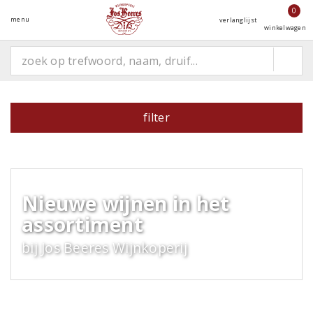
0
menu
verlanglijst
winkelwagen
filter
Nieuwe wijnen in het
assortiment
bij Jos Beeres Wijnkoperij