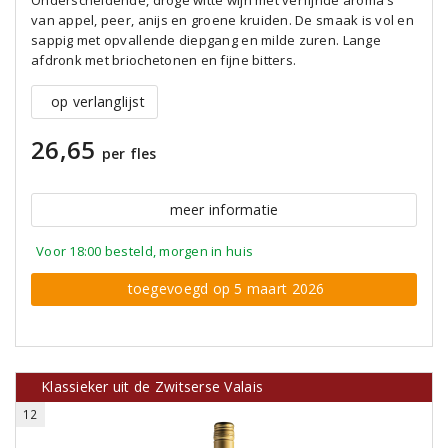
Onderscheidende, droge witte wijn met verfijnde aroma's
van appel, peer, anijs en groene kruiden. De smaak is vol en
sappig met opvallende diepgang en milde zuren. Lange
afdronk met briochetonen en fijne bitters.
op verlanglijst
26,65
per fles
meer informatie
Voor 18:00 besteld, morgen in huis
toegevoegd op 5 maart 2026
Klassieker uit de Zwitserse Valais
12