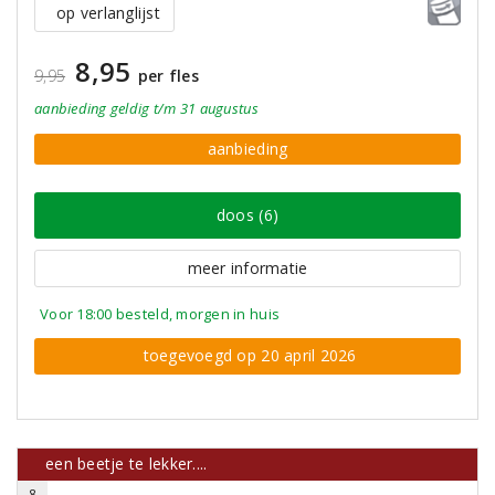
op verlanglijst
8,95
9,95
per fles
aanbieding
geldig
t/m 31 augustus
aanbieding
doos (6)
meer informatie
Voor 18:00 besteld, morgen in huis
toegevoegd op 20 april 2026
een beetje te lekker....
8