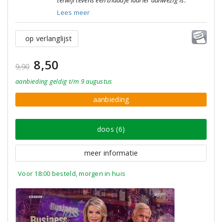
terwijl tevens een blaadje laurier aanwezig is."
Lees meer
op verlanglijst
8,50
9,90
aanbieding
geldig
t/m 9 augustus
aanbieding
doos (6)
meer informatie
Voor 18:00 besteld, morgen in huis