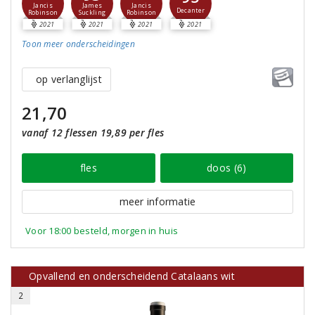
Jancis
Jancis
James
Decanter
Robinson
Robinson
Suckling
2021
2021
2021
2021
Toon meer
onderscheidingen
op verlanglijst
21,70
vanaf 12 flessen 19,89 per fles
fles
doos (6)
meer informatie
Voor 18:00 besteld, morgen in huis
Opvallend en onderscheidend Catalaans wit
2