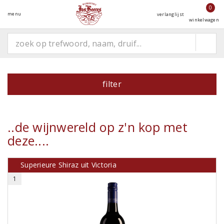
0
menu
verlanglijst
winkelwagen
filter
..de wijnwereld op z'n kop met
deze....
Superieure Shiraz uit Victoria
1