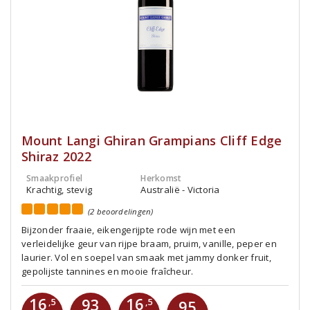
Mount Langi Ghiran Grampians Cliff Edge
Shiraz 2022
Smaakprofiel
Herkomst
Krachtig, stevig
Australië - Victoria
(2 beoordelingen)
Bijzonder fraaie, eikengerijpte rode wijn met een
verleidelijke geur van rijpe braam, pruim, vanille, peper en
laurier. Vol en soepel van smaak met jammy donker fruit,
gepolijste tannines en mooie fraîcheur.
16
16
93
,5
,5
95