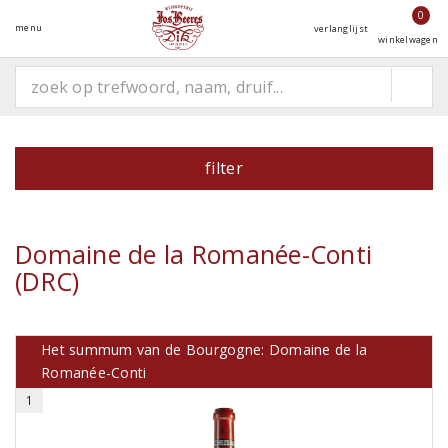
0
menu
verlanglijst
winkelwagen
filter
Domaine de la Romanée-Conti
(DRC)
Het summum van de Bourgogne: Domaine de la
Romanée-Conti
1