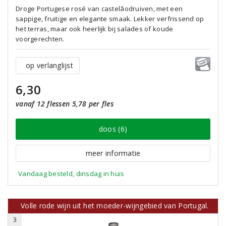
Droge Portugese rosé van castelãodruiven, met een
sappige, fruitige en elegante smaak. Lekker verfrissend op
het terras, maar ook heerlijk bij salades of koude
voorgerechten.
op verlanglijst
6,30
vanaf 12 flessen 5,78 per fles
doos (6)
meer informatie
Vandaag besteld, dinsdag in huis
Volle rode wijn uit het moeder-wijngebied van Portugal.
3