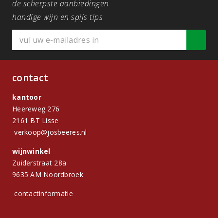
de scherpste aanbiedingen
handige wijn en spijs tips
contact
kantoor
Heereweg 276
2161 BT Lisse
verkoop@josbeeres.nl
wijnwinkel
Zuiderstraat 28a
9635 AM Noordbroek
contactinformatie