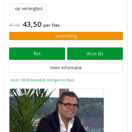
op verlanglijst
43,50
47,90
per fles
aanbieding
fles
doos (6)
meer informatie
Voor 18:00 besteld, morgen in huis