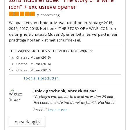
2018 inclusief boek "The story of a wine
icon" + exclusieve opener
(1 beoordeling)
Wijnpakket van chateau Musar uit Libanon. Vintage 2015,
2016, 2017, 2018. Het boek "THE STORY OF A WINE ICON" en
de originele chateau Musar Opener. Dit alles verpakt in een
prachtige houten kist met schuifdeksel.
DIT WIJNPAKKET BEVAT DE VOLGENDE WIJNEN:
1 x
Chateau Musar (2015)
1 x
Chateau Musar (2016)
1 x
Chateau Musar (2017)
Toon alle
producten
uniek geschenk, ontdek Musar
"Bevlogen van Musar ben ik al meer dan 25 jaar.
Het contact en de band met de familie Hochar is
hecht..."
Lees meer
op verlanglijst