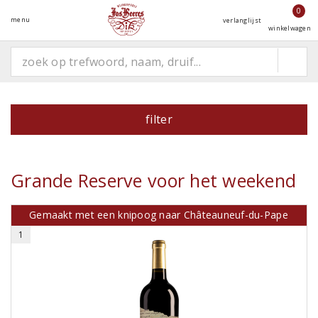
0
menu
verlanglijst
winkelwagen
filter
Grande Reserve voor het weekend
Gemaakt met een knipoog naar Châteauneuf-du-Pape
1