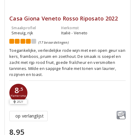
Casa Giona Veneto Rosso Riposato 2022
Smaakprofiel
Herkomst
Smeuïg, rijk
Italië - Veneto
(17 beoordelingen)
Toegankelijke, verleidelijke rode wijn met een open geur van
kers, framboos, pruim en zoethout. De smaak is soepel en
zacht met rijp rood fruit, goede fraîcheur en versmolten
tannines. Milde en sappige finale met tonen van laurier,
rozijnen en toast.
8
,5
Hamersma
2021
op verlanglijst
8,95