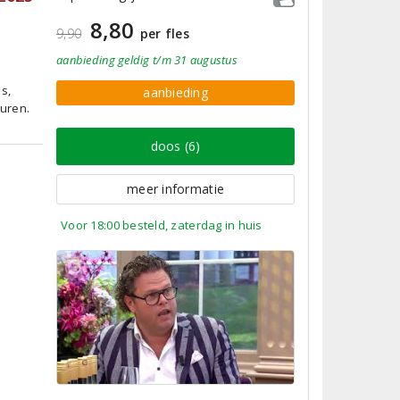
8,80
9,90
per fles
aanbieding
geldig
t/m 31 augustus
s,
aanbieding
uren.
doos (6)
meer informatie
Voor 18:00 besteld, zaterdag in huis