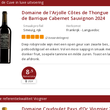
 de Cuve in luxe uitvoering
Domaine de l'Arjolle Côtes de Thongue 
de Barrique Cabernet Sauvignon 2024
Smaakprofiel
Herkomst
Smeuïg, rijk
Frankrijk - Languedoc
(2 beoordelingen)
Diep robijnrode wijn met een open geur van zwarte bes, 
potloodslijpsel en eiken. Vol en mooi sappig in smaak met
donker fruit, soepele tannine en milde zuren. Toast en la
de afdronk.
8
,5
Hamersma
2024
 referentiekwaliteit Viognier
Domaine Coudoulet Pays d'Oc Viognier 