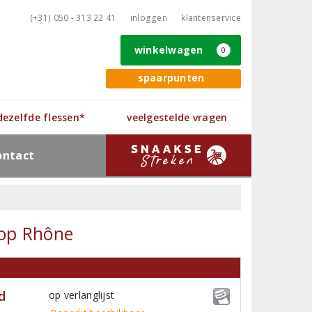
(+31) 050 - 313 22 41
inloggen
klantenservice
winkelwagen
0
spaarpunten
 dezelfde flessen*
veelgestelde vragen
ontact
 op Rhône
d
op verlanglijst