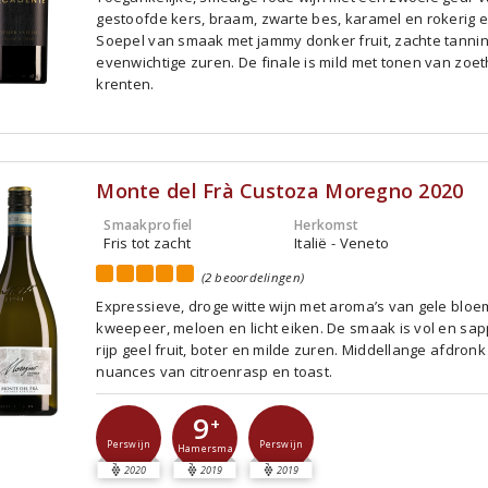
gestoofde kers, braam, zwarte bes, karamel en rokerig e
Soepel van smaak met jammy donker fruit, zachte tanni
evenwichtige zuren. De finale is mild met tonen van zoe
krenten.
Monte del Frà Custoza Moregno 2020
Smaakprofiel
Herkomst
Fris tot zacht
Italië - Veneto
(2 beoordelingen)
Expressieve, droge witte wijn met aroma’s van gele bloe
kweepeer, meloen en licht eiken. De smaak is vol en sap
rijp geel fruit, boter en milde zuren. Middellange afdron
nuances van citroenrasp en toast.
9
+
Perswijn
Perswijn
Hamersma
2020
2019
2019