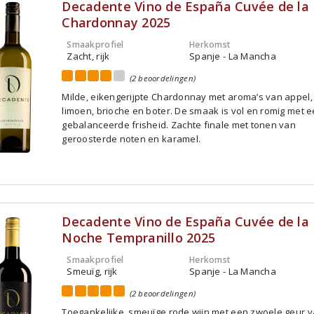
Decadente Vino de España Cuvée de la 
Chardonnay 2025
Smaakprofiel
Herkomst
Zacht, rijk
Spanje - La Mancha
(2 beoordelingen)
Milde, eikengerijpte Chardonnay met aroma’s van appel, 
limoen, brioche en boter. De smaak is vol en romig met 
gebalanceerde frisheid. Zachte finale met tonen van
geroosterde noten en karamel.
Decadente Vino de España Cuvée de la
Noche Tempranillo 2025
Smaakprofiel
Herkomst
Smeuïg, rijk
Spanje - La Mancha
(2 beoordelingen)
Toegankelijke, smeuïge rode wijn met een zwoele geur 