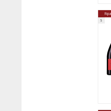
Rip
5