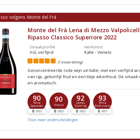
asso volgens Monte del Frà
Monte del Frà Lena di Mezzo Valpolicel
Ripasso Classico Superiore 2022
Smaakprofiel
Herkomst
Vol, verfijnd
Italië - Veneto
(1 beoordeling)
Geconcentreerde rode wijn uit Italië, met een verfijnd a
van rijp, gekonfijt fruit en een tikje eikenhout. De smaak i
en aromatisch.
90
92
93
90
Wine
James
Wine
Vinous
Spectator
Suckling
Enthusiast
2022
2022
2022
2021
Toon meer
onderscheidingen