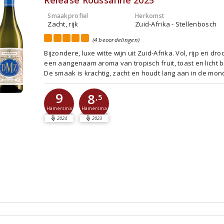
Release Roussanne 2025
Smaakprofiel
Herkomst
Zacht, rijk
Zuid-Afrika - Stellenbosch
(4 beoordelingen)
Bijzondere, luxe witte wijn uit Zuid-Afrika. Vol, rijp en dro
een aangenaam aroma van tropisch fruit, toast en licht b
De smaak is krachtig, zacht en houdt lang aan in de mon
9
8
,5
Hamersma
Hamersma
2024
2023