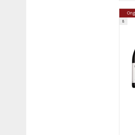
Onge
8