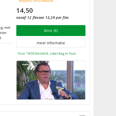
Beperkt beschikbaar
14,50
vanaf 12 flessen 13,29 per fles
og, met
doos (6)
oter.
d.
meer informatie
Voor 18:00 besteld, zaterdag in huis