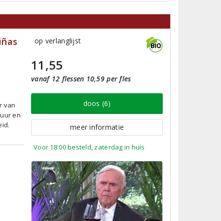
iñas
op verlanglijst
11,55
vanaf 12 flessen 10,59 per fles
doos (6)
r van
puur en
eid.
meer informatie
Voor 18:00 besteld, zaterdag in huis