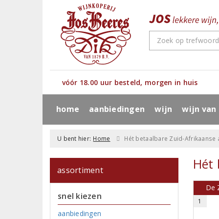
vóór 18.00 uur besteld, morgen in huis
home
aanbiedingen
wijn
wijn van
U bent hier:
Home
Hét betaalbare Zuid-Afrikaanse
Hét 
assortiment
De 
snel kiezen
1
aanbiedingen