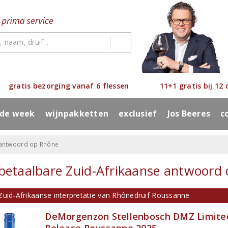
gratis bezorging vanaf 6 flessen
11+1 gratis bij 12
 de week
wijnpakketten
exclusief
Jos Beeres
c
 antwoord op Rhône
betaalbare Zuid-Afrikaanse antwoord
Zuid-Afrikaanse interpretatie van Rhônedruif Roussanne
DeMorgenzon Stellenbosch DMZ Limite