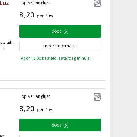
Luz
op verlanglijst
8,20
per fles
doos (6)
perzik,
meer informatie
een
Voor 18:00 besteld, zaterdag in huis
op verlanglijst
8,20
per fles
doos (6)
van