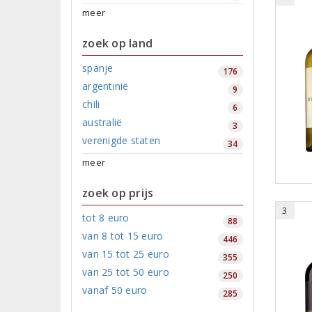
meer
zoek op land
spanje
176
argentinië
9
chili
6
australië
3
verenigde staten
34
meer
zoek op prijs
3
tot 8 euro
88
van 8 tot 15 euro
446
van 15 tot 25 euro
355
van 25 tot 50 euro
250
vanaf 50 euro
285