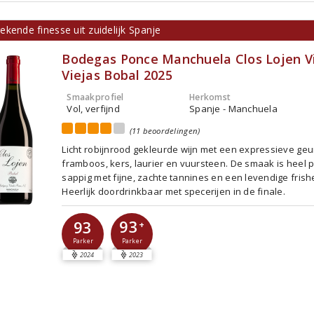
kende finesse uit zuidelijk Spanje
Bodegas Ponce Manchuela Clos Lojen V
Viejas Bobal 2025
Smaakprofiel
Herkomst
Vol, verfijnd
Spanje - Manchuela
(11 beoordelingen)
Licht robijnrood gekleurde wijn met een expressieve geu
framboos, kers, laurier en vuursteen. De smaak is heel 
sappig met fijne, zachte tannines en een levendige frish
Heerlijk doordrinkbaar met specerijen in de finale.
93
93
+
Parker
Parker
2024
2023