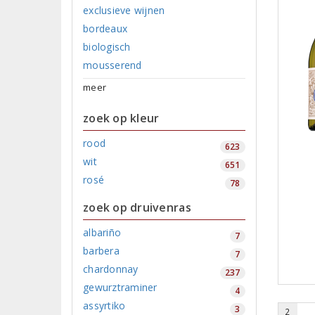
exclusieve wijnen
bordeaux
biologisch
mousserend
meer
zoek op kleur
rood
623
wit
651
rosé
78
zoek op druivenras
albariño
7
barbera
7
chardonnay
237
gewurztraminer
4
assyrtiko
3
2