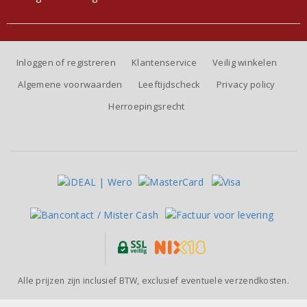
Inloggen of registreren
Klantenservice
Veilig winkelen
Algemene voorwaarden
Leeftijdscheck
Privacy policy
Herroepingsrecht
Alle prijzen zijn inclusief BTW, exclusief eventuele verzendkosten.
Beoordeling van
Jos Beeres Wijnkoperij
door klanten:
4.6
/
5
-
10899