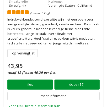
Smaakprofiel
Herkomst
Smeuïg, rijk
Verenigde Staten - Californië
(1 beoordeling)
Indrukwekkende, complexe witte wijn met een open geur
van gekonfijte citroen, grapefruit, kamille en toast. De smaak
is vol en genereus met een levendige frisheid en lichte
botertoets. Lange, kristalzuivere finale met
grapefruitbitters. Heel fraai bij gebakken witvis met boter,
tagliatelle met zeevruchten of jonge witschimmelkaas.
op verlanglijst
43,95
vanaf 12 flessen 40,29 per fles
fles
doos (12)
meer informatie
Voor 18:00 besteld, morgen in huis