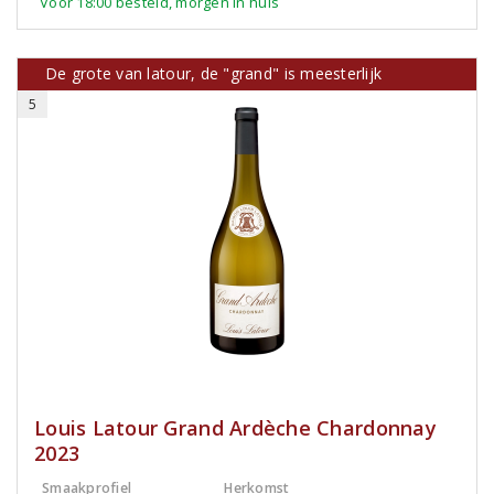
Voor 18:00 besteld, morgen in huis
De grote van latour, de "grand" is meesterlijk
5
Louis Latour Grand Ardèche Chardonnay
2023
Smaakprofiel
Herkomst