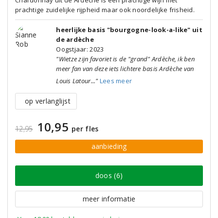
Chardonnay uit de Ardèche is een prachtige wijn met
prachtige zuidelijke rijpheid maar ook noordelijke frisheid.
heerlijke basis "bourgogne-look-a-like" uit
de ardèche
Oogstjaar: 2023
"Wietze zijn favoriet is de "grand" Ardèche, ik ben
meer fan van deze iets lichtere basis Ardèche van
Louis Latour..."
Lees meer
op verlanglijst
10,95
12,95
per fles
aanbieding
doos (6)
meer informatie