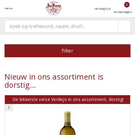
0
menu
verlanglijst
winkelwagen
filter
Nieuw in ons assortiment is
dorstig...
De lekkerste verse Verdejo in ons assortiment, dorstig!
1