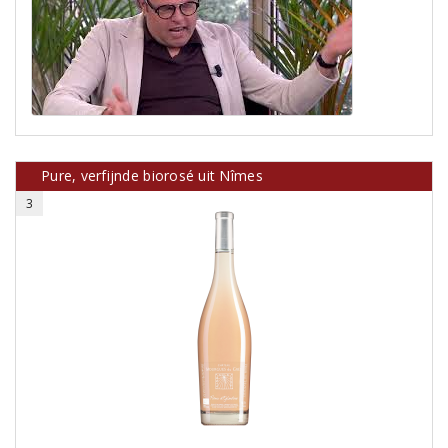
Pure, verfijnde biorosé uit Nîmes
3