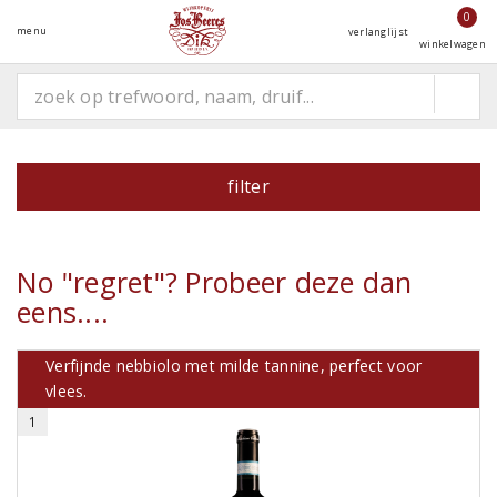
0
menu
verlanglijst
winkelwagen
filter
No "regret"? Probeer deze dan
eens....
Verfijnde nebbiolo met milde tannine, perfect voor
vlees.
1