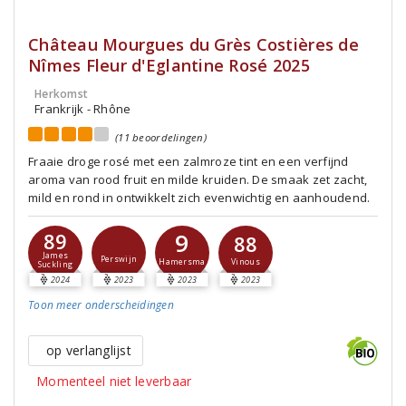
Château Mourgues du Grès Costières de
Nîmes Fleur d'Eglantine Rosé 2025
Herkomst
Frankrijk - Rhône
(11 beoordelingen)
Fraaie droge rosé met een zalmroze tint en een verfijnd
aroma van rood fruit en milde kruiden. De smaak zet zacht,
mild en rond in ontwikkelt zich evenwichtig en aanhoudend.
9
89
88
James
Perswijn
Hamersma
Vinous
Suckling
2024
2023
2023
2023
Toon meer
onderscheidingen
op verlanglijst
Momenteel niet leverbaar