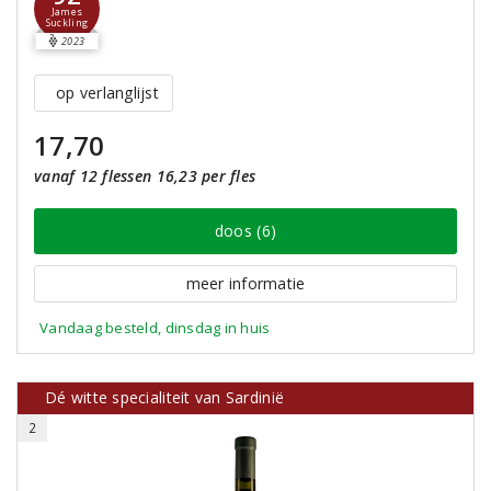
James
Suckling
2023
op verlanglijst
17,70
vanaf 12 flessen 16,23 per fles
doos (6)
meer informatie
Vandaag besteld, dinsdag in huis
Dé witte specialiteit van Sardinië
2