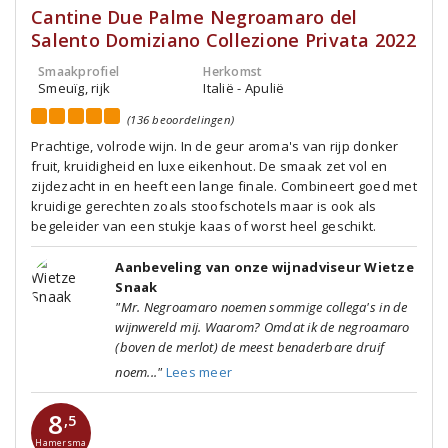
Cantine Due Palme Negroamaro del
Salento Domiziano Collezione Privata 2022
Smaakprofiel
Herkomst
Smeuïg, rijk
Italië - Apulië
(136 beoordelingen)
Prachtige, volrode wijn. In de geur aroma's van rijp donker
fruit, kruidigheid en luxe eikenhout. De smaak zet vol en
zijdezacht in en heeft een lange finale. Combineert goed met
kruidige gerechten zoals stoofschotels maar is ook als
begeleider van een stukje kaas of worst heel geschikt.
Aanbeveling van onze wijnadviseur Wietze
Snaak
"Mr. Negroamaro noemen sommige collega's in de
wijnwereld mij. Waarom? Omdat ik de negroamaro
(boven de merlot) de meest benaderbare druif
noem..."
Lees meer
8
,5
Hamersma