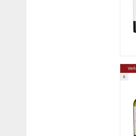
Verl
6