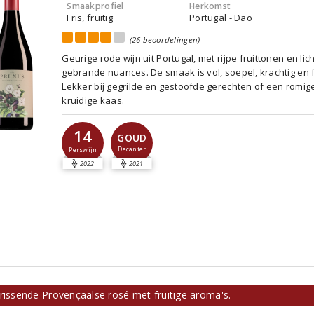
Smaakprofiel
Herkomst
Fris, fruitig
Portugal - Dão
(26 beoordelingen)
Geurige rode wijn uit Portugal, met rijpe fruittonen en lich
gebrande nuances. De smaak is vol, soepel, krachtig en f
Lekker bij gegrilde en gestoofde gerechten of een romig
kruidige kaas.
14
GOUD
Decanter
Perswijn
2022
2021
rissende Provençaalse rosé met fruitige aroma's.