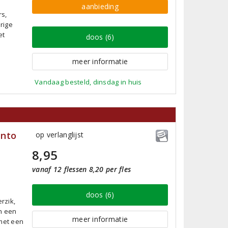
aanbieding
rs,
rige
et
doos (6)
meer informatie
Vandaag besteld, dinsdag in huis
ento
op verlanglijst
8,95
vanaf 12 flessen 8,20 per fles
doos (6)
rzik,
en een
meer informatie
 met een