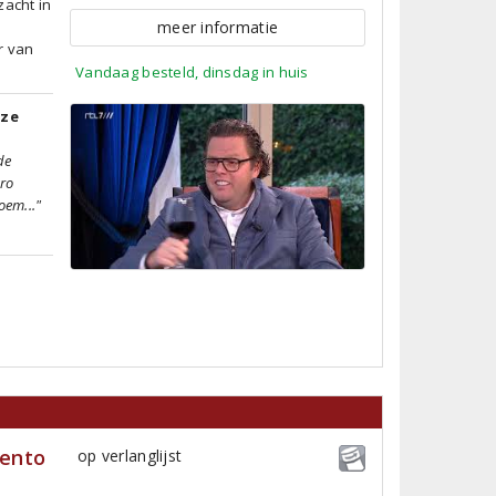
zacht in
meer informatie
r van
Vandaag besteld, dinsdag in huis
tze
de
ro
oem..."
lento
op verlanglijst