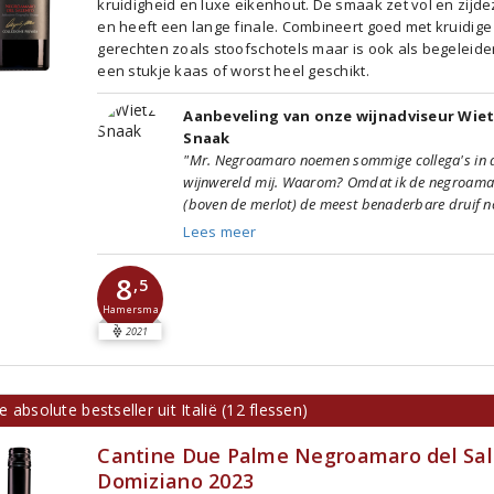
kruidigheid en luxe eikenhout. De smaak zet vol en zijde
en heeft een lange finale. Combineert goed met kruidige
gerechten zoals stoofschotels maar is ook als begeleide
een stukje kaas of worst heel geschikt.
Aanbeveling van onze wijnadviseur Wie
Snaak
"Mr. Negroamaro noemen sommige collega's in 
wijnwereld mij. Waarom? Omdat ik de negroama
(boven de merlot) de meest benaderbare druif n
Lees meer
8
,5
Hamersma
2021
 absolute bestseller uit Italië (12 flessen)
Cantine Due Palme Negroamaro del Sa
Domiziano 2023