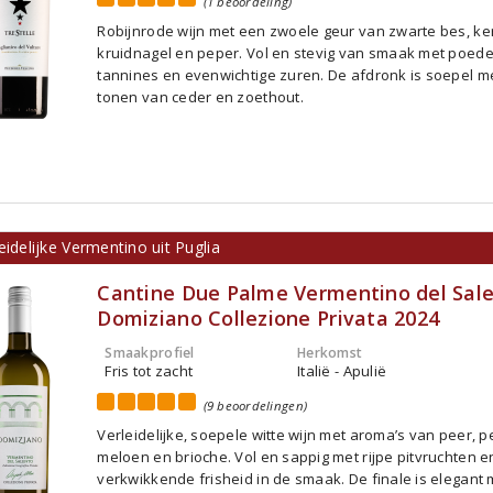
(1 beoordeling)
Robijnrode wijn met een zwoele geur van zwarte bes, ke
kruidnagel en peper. Vol en stevig van smaak met poede
tannines en evenwichtige zuren. De afdronk is soepel m
tonen van ceder en zoethout.
eidelijke Vermentino uit Puglia
Cantine Due Palme Vermentino del Sal
Domiziano Collezione Privata 2024
Smaakprofiel
Herkomst
Fris tot zacht
Italië - Apulië
(9 beoordelingen)
Verleidelijke, soepele witte wijn met aroma’s van peer, pe
meloen en brioche. Vol en sappig met rijpe pitvruchten 
verkwikkende frisheid in de smaak. De finale is elegant