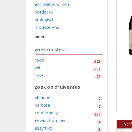
exclusieve wijnen
bordeaux
biologisch
mousserend
meer
zoek op kleur
rood
623
wit
651
rosé
78
zoek op druivenras
albariño
7
barbera
7
chardonnay
237
gewurztraminer
4
Verf
assyrtiko
3