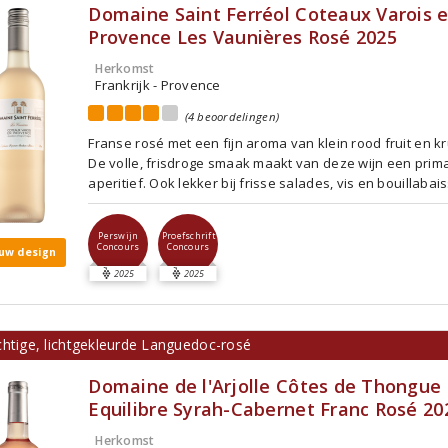
Domaine Saint Ferréol Coteaux Varois 
Provence Les Vaunières Rosé 2025
Herkomst
Frankrijk - Provence
(4 beoordelingen)
Franse rosé met een fijn aroma van klein rood fruit en k
De volle, frisdroge smaak maakt van deze wijn een prim
aperitief. Ook lekker bij frisse salades, vis en bouillabai
Perswijn
Proefschrift
Concours
Concours
uw design
2025
2025
chtige, lichtgekleurde Languedoc-rosé
Domaine de l'Arjolle Côtes de Thongue
Equilibre Syrah-Cabernet Franc Rosé 20
Herkomst