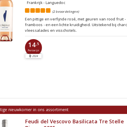
Frankrijk - Languedoc
(2 beoordelingen)
Een pittige en verfijnde rosé, met geuren van rood fruit -
framboos - en een lichte kruidigheid. Uitstekend bij charc
vleessalades en visschotels.
14
,5
Perswijn
2024
ttige nieuwkomer in ons assortiment
Feudi del Vescovo Basilicata Tre Stelle