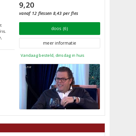
9,20
vanaf 12 flessen 8,43 per fles
t
doos (6)
ris.
e,
meer informatie
Vandaag besteld, dinsdag in huis