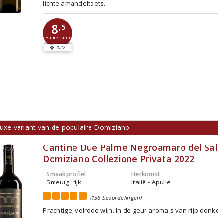
lichte amandeltoets.
8
,5
Hamersma
2022
luxe variant van de populaire Domiziano
Cantine Due Palme Negroamaro del Sa
Domiziano Collezione Privata 2022
Smaakprofiel
Herkomst
Smeuïg, rijk
Italië - Apulië
(136 beoordelingen)
Prachtige, volrode wijn. In de geur aroma's van rijp donker