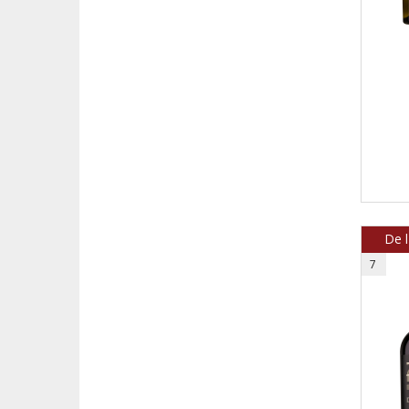
De 
7