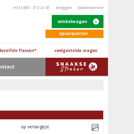
(+31) 050 - 313 22 41
inloggen
klantenservice
winkelwagen
0
spaarpunten
 dezelfde flessen*
veelgestelde vragen
ontact
op verlanglijst