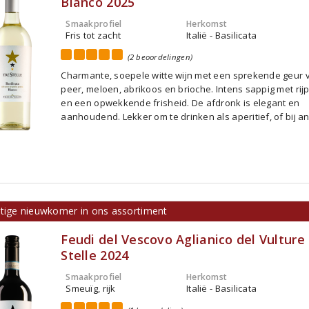
Bianco 2025
Smaakprofiel
Herkomst
Fris tot zacht
Italië - Basilicata
(2 beoordelingen)
Charmante, soepele witte wijn met een sprekende geur 
peer, meloen, abrikoos en brioche. Intens sappig met rijp 
en een opwekkende frisheid. De afdronk is elegant en
aanhoudend. Lekker om te drinken als aperitief, of bij ant
ttige nieuwkomer in ons assortiment
Feudi del Vescovo Aglianico del Vulture
Stelle 2024
Smaakprofiel
Herkomst
Smeuïg, rijk
Italië - Basilicata