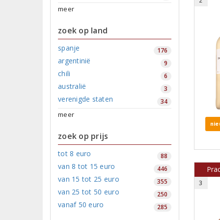
2
meer
zoek op land
spanje
176
argentinië
9
chili
6
australië
3
verenigde staten
34
meer
nie
zoek op prijs
tot 8 euro
88
van 8 tot 15 euro
Pra
446
van 15 tot 25 euro
355
3
van 25 tot 50 euro
250
vanaf 50 euro
285