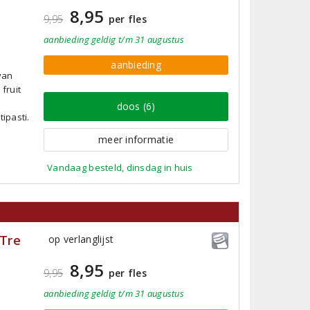
8,95
9,95
per fles
aanbieding
geldig
t/m 31 augustus
aanbieding
van
fruit
doos (6)
ipasti.
meer informatie
Vandaag besteld, dinsdag in huis
 Tre
op verlanglijst
8,95
9,95
per fles
aanbieding
geldig
t/m 31 augustus