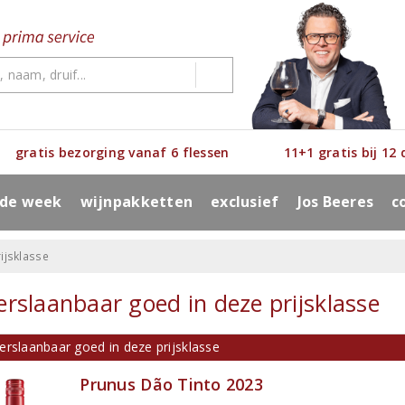
gratis bezorging vanaf 6 flessen
11+1 gratis bij 12
 de week
wijnpakketten
exclusief
Jos Beeres
c
ijsklasse
rslaanbaar goed in deze prijsklasse
erslaanbaar goed in deze prijsklasse
Prunus Dão Tinto 2023