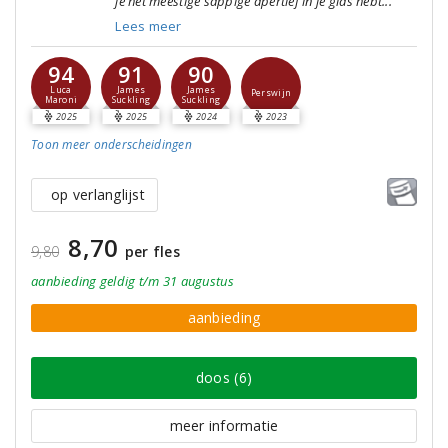
je het meestige sappige apertief in je glas hebt..."
Lees meer
94
91
90
Luca
James
James
Perswijn
Maroni
Suckling
Suckling
2025
2025
2024
2023
Toon meer
onderscheidingen
op verlanglijst
8,70
9,80
per fles
aanbieding
geldig
t/m 31 augustus
aanbieding
doos (6)
meer informatie