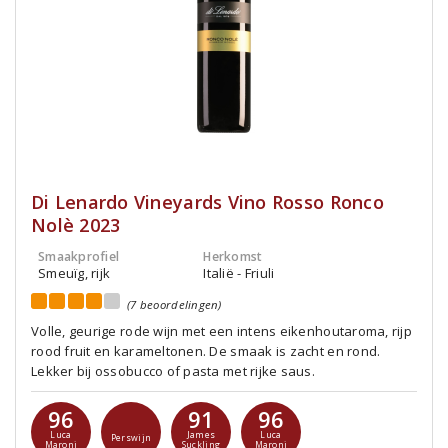
Di Lenardo Vineyards Vino Rosso Ronco
Nolè 2023
Smaakprofiel
Herkomst
Smeuïg, rijk
Italië - Friuli
(7 beoordelingen)
Volle, geurige rode wijn met een intens eikenhoutaroma, rijp
rood fruit en karameltonen. De smaak is zacht en rond.
Lekker bij ossobucco of pasta met rijke saus.
96
91
96
Luca
James
Luca
Perswijn
Maroni
Suckling
Maroni