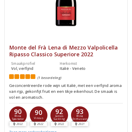
Monte del Frà Lena di Mezzo Valpolicella
Ripasso Classico Superiore 2022
Smaakprofiel
Herkomst
Vol, verfijnd
Italië - Veneto
(1 beoordeling)
Geconcentreerde rode wijn uit Italië, met een verfijnd aroma
van rijp, gekonfijt fruit en een tikje eikenhout. De smaak is
vol en aromatisch.
90
92
93
90
Wine
James
Wine
Vinous
Spectator
Suckling
Enthusiast
2022
2022
2022
2021