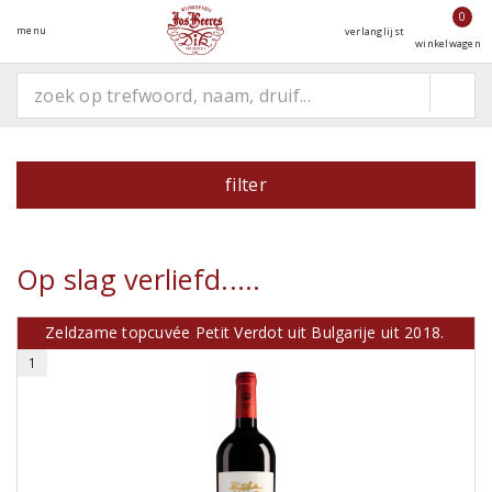
0
menu
verlanglijst
winkelwagen
filter
Op slag verliefd.....
Zeldzame topcuvée Petit Verdot uit Bulgarije uit 2018.
1