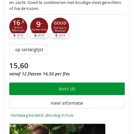
en zacht. Goed te combineren met kruidige vleesgerechten
of harde kazen.
16
9
,5
-
GOUD
Jancis
Concours
Hamersma
Robinson
Mondial
2018
2018
2018
op verlanglijst
15,60
vanaf 12 flessen 14,30 per fles
doos (6)
meer informatie
Vandaag besteld, dinsdag in huis