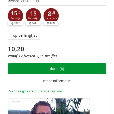
poederige tannines.
8
15
15
,5
,5
Perswijn
Perswijn
Hamersma
2022
2021
2021
op verlanglijst
10,20
vanaf 12 flessen 9,35 per fles
doos (6)
meer informatie
Vandaag besteld, dinsdag in huis