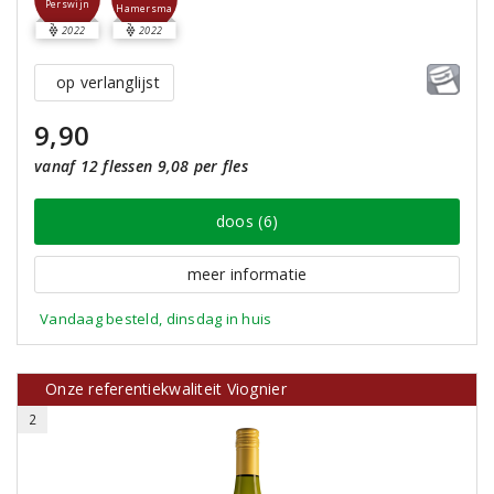
Perswijn
Hamersma
2022
2022
op verlanglijst
9,90
vanaf 12 flessen 9,08 per fles
doos (6)
meer informatie
Vandaag besteld, dinsdag in huis
Onze referentiekwaliteit Viognier
2