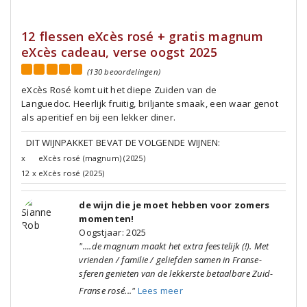
12 flessen eXcès rosé + gratis magnum
eXcès cadeau, verse oogst 2025
(130 beoordelingen)
eXcès Rosé komt uit het diepe Zuiden van de
Languedoc. Heerlijk fruitig, briljante smaak, een waar genot
als aperitief en bij een lekker diner.
DIT WIJNPAKKET BEVAT DE VOLGENDE WIJNEN:
x
eXcès rosé (magnum) (2025)
12 x
eXcès rosé (2025)
de wijn die je moet hebben voor zomers
momenten!
Oogstjaar: 2025
"....de magnum maakt het extra feestelijk (!). Met
vrienden / familie / geliefden samen in Franse-
sferen genieten van de lekkerste betaalbare Zuid-
Franse rosé..."
Lees meer