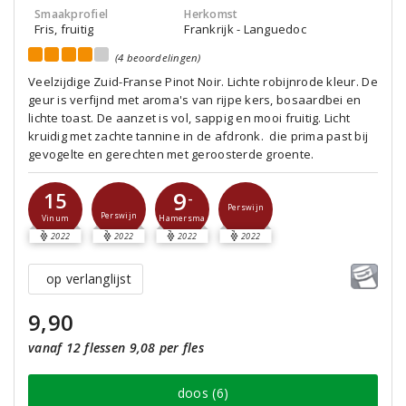
Smaakprofiel
Herkomst
Fris, fruitig
Frankrijk - Languedoc
(4 beoordelingen)
Veelzijdige Zuid-Franse Pinot Noir. Lichte robijnrode kleur. De
geur is verfijnd met aroma's van rijpe kers, bosaardbei en
lichte toast. De aanzet is vol, sappig en mooi fruitig. Licht
kruidig met zachte tannine in de afdronk. die prima past bij
gevogelte en gerechten met geroosterde groente.
9
15
-
Perswijn
Perswijn
Vinum
Hamersma
2022
2022
2022
2022
op verlanglijst
9,90
vanaf 12 flessen 9,08 per fles
doos (6)