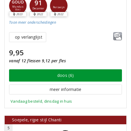
91
GOUD
Mundus
Perswijn
Decanter
Vini
2023
2022
2022
Toon meer
onderscheidingen
op verlanglijst
9,95
vanaf 12 flessen 9,12 per fles
doos (6)
meer informatie
Vandaag besteld, dinsdag in huis
Soepele, rijpe stijl Chianti
5