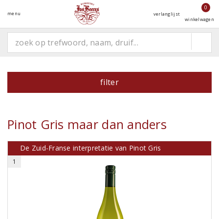
0
menu
verlanglijst
winkelwagen
filter
Pinot Gris maar dan anders
De Zuid-Franse interpretatie van Pinot Gris
1