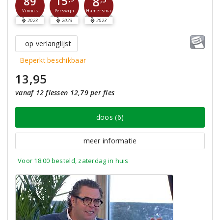
8
15
89
Perswijn
Vinous
Hamersma
2023
2023
2023
op verlanglijst
Beperkt beschikbaar
13,95
vanaf 12 flessen 12,79 per fles
doos (6)
meer informatie
Voor 18:00 besteld, zaterdag in huis