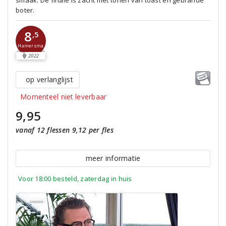
smaak. De finale is zacht met tonen van toast en gebrande
boter.
8
,5
Hamersma
2022
op verlanglijst
Momenteel niet leverbaar
9,95
vanaf 12 flessen 9,12 per fles
meer informatie
Voor 18:00 besteld, zaterdag in huis