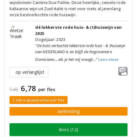
wijndomein Cantine Due Palme. Deze heerlijke, zwoele rode
Italiaanse wijn uit Zuid-Italië is niet voor niets al jarenlang
onze bestverkochte rode huiswijn.
dé lekkerste rode huis- & (t)huiswijn van
2025
Oogstjaar: 2023
"De best verkochte lekkerste rode huis - & thuiswijn
van NEDERLAND is en blijft de Negroamaro
Domiziano....als je het mij vraagt..."
Lees meer
op verlanglijst
6,78
7,40
per fles
2 extra spaarpunten per fles
aanbieding
doos (12)