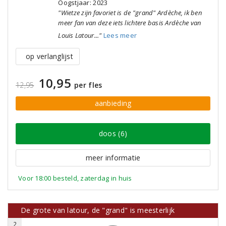
Oogstjaar: 2023
"Wietze zijn favoriet is de "grand" Ardèche, ik ben
meer fan van deze iets lichtere basis Ardèche van
Louis Latour..."
Lees meer
op verlanglijst
10,95
12,95
per fles
aanbieding
doos (6)
meer informatie
Voor 18:00 besteld, zaterdag in huis
De grote van latour, de "grand" is meesterlijk
2