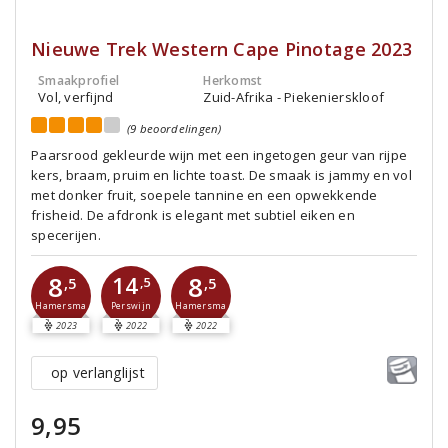
Nieuwe Trek Western Cape Pinotage 2023
Smaakprofiel
Herkomst
Vol, verfijnd
Zuid-Afrika - Piekenierskloof
(9 beoordelingen)
Paarsrood gekleurde wijn met een ingetogen geur van rijpe
kers, braam, pruim en lichte toast. De smaak is jammy en vol
met donker fruit, soepele tannine en een opwekkende
frisheid. De afdronk is elegant met subtiel eiken en
specerijen.
8
8
14
,5
,5
,5
Perswijn
Hamersma
Hamersma
2023
2022
2022
op verlanglijst
9,95