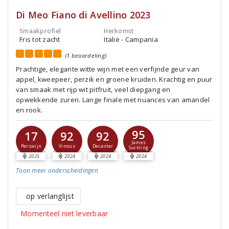
Di Meo Fiano di Avellino 2023
Smaakprofiel
Herkomst
Fris tot zacht
Italië - Campania
(1 beoordeling)
Prachtige, elegante witte wijn met een verfijnde geur van
appel, kweepeer, perzik en groene kruiden. Krachtig en puur
van smaak met rijp wit pitfruit, veel diepgang en
opwekkende zuren. Lange finale met nuances van amandel
en rook.
95
17
92
92
James
Perswijn
Vinous
Decanter
Suckling
2025
2024
2024
2024
Toon meer
onderscheidingen
op verlanglijst
Momenteel niet leverbaar