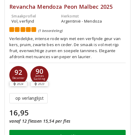
Revancha Mendoza Peon Malbec 2025
Smaakprofiel
Herkomst
Vol, verfijnd
Argentinië - Mendoza
(1 beoordeling)
Verleidelijke, intense rode wijn met een verfijnde geur van
kers, pruim, zwarte bes en ceder. De smaak is vol met rijp
fruit, evenwichtige zuren en soepele tannines. Elegante
afdronk met nuances van peper en laurier.
90
92
James
Decanter
Suckling
2024
2023
op verlanglijst
16,95
vanaf 12 flessen 15,54 per fles