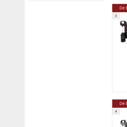
De b
3
De b
4