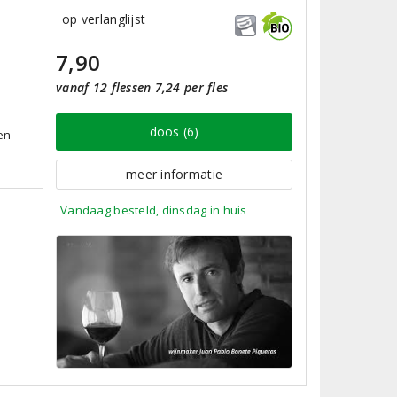
op verlanglijst
7,90
vanaf 12 flessen 7,24 per fles
doos (6)
en
e
meer informatie
Vandaag besteld, dinsdag in huis