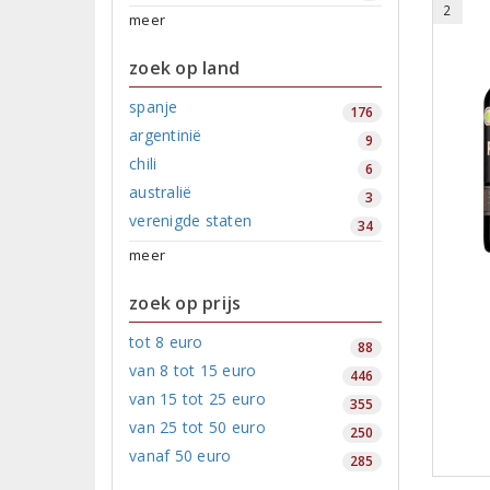
2
meer
zoek op land
spanje
176
argentinië
9
chili
6
australië
3
verenigde staten
34
meer
zoek op prijs
tot 8 euro
88
van 8 tot 15 euro
446
van 15 tot 25 euro
355
van 25 tot 50 euro
250
vanaf 50 euro
285