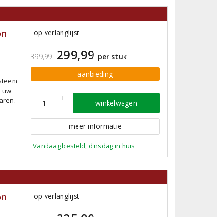
on
op verlanglijst
d
299,99
399,99
per stuk
aanbieding
ysteem
u uw
+
aren.
winkelwagen
-
meer informatie
Vandaag besteld, dinsdag in huis
on
op verlanglijst