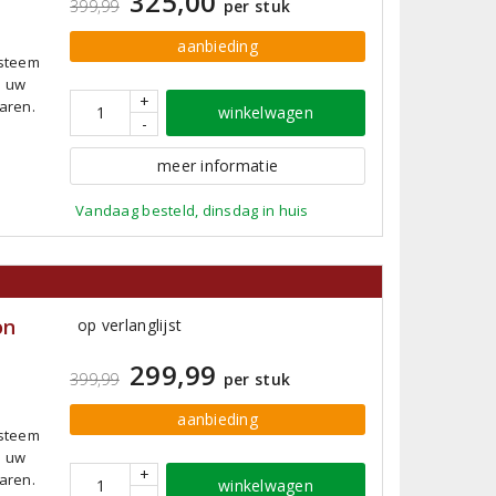
325,00
399,99
per stuk
aanbieding
ysteem
u uw
+
aren.
winkelwagen
-
meer informatie
Vandaag besteld, dinsdag in huis
on
op verlanglijst
299,99
399,99
per stuk
aanbieding
ysteem
u uw
+
aren.
winkelwagen