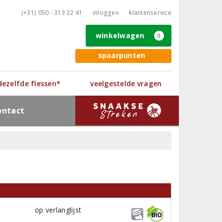
(+31) 050 - 313 22 41
inloggen
klantenservice
winkelwagen
0
spaarpunten
 dezelfde flessen*
veelgestelde vragen
ontact
op verlanglijst