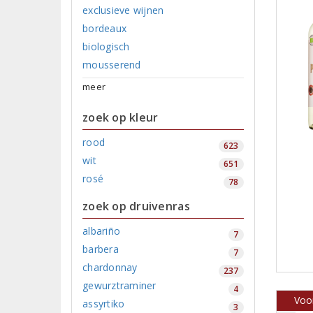
exclusieve wijnen
bordeaux
biologisch
mousserend
meer
zoek op kleur
rood
623
wit
651
rosé
78
zoek op druivenras
albariño
7
barbera
7
chardonnay
237
gewurztraminer
4
Voor
assyrtiko
3