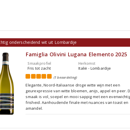
chtig onderscheidend wit uit Lombardije
Famiglia Olivini Lugana Elemento 2025
Smaakprofiel
Herkomst
Fris tot zacht
Italië - Lombardije
(1 beoordeling)
Elegante, Noord-Italiaanse droge witte wijn met een
geurexpressie van witte bloemen, anijs, appel en peer. 
smaak is vol, soepel en mooi sappig met een evenwichti
frisheid. Aanhoudende finale met nuances van toast en
amandel.