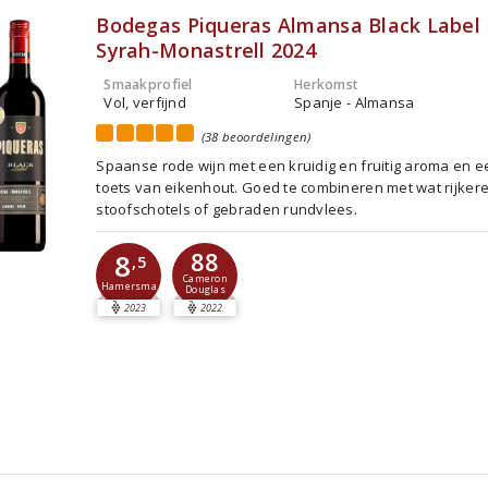
Bodegas Piqueras Almansa Black Label
Syrah-Monastrell 2024
Smaakprofiel
Herkomst
Vol, verfijnd
Spanje - Almansa
(38 beoordelingen)
Spaanse rode wijn met een kruidig en fruitig aroma en e
toets van eikenhout. Goed te combineren met wat rijker
stoofschotels of gebraden rundvlees.
88
8
,5
Cameron
Hamersma
Douglas
2023
2022