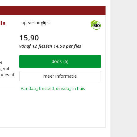
lla
op verlanglijst
15,90
vanaf 12 flessen 14,58 per fles
doos (6)
et
, vol
lades of
meer informatie
Vandaag besteld, dinsdag in huis