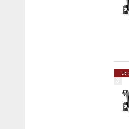
De b
5