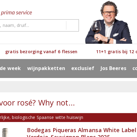
gratis bezorging vanaf 6 flessen
11+1 gratis bij 12
 de week
wijnpakketten
exclusief
Jos Beeres
c
 voor rosé? Why not...
lijke, biologische Spaanse witte huiswijn
Bodegas Piqueras Almansa White Label