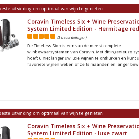
este uitvinding om optimaal van wijn te genieten!
Coravin Timeless Six + Wine Preservati
System Limited Edition - Hermitage re
(3 beoordelingen)
De Timeless Six + is een van de meest complete
wijnbewaarsystemen van Coravin. Met dit ingenieuze s
hoeft u niet langer uw luxe wijnen te ontkurken en kunt 
favoriete wijnen weken of zelfs maanden en langer bew
este uitvinding om optimaal van wijn te genieten!
Coravin Timeless Six + Wine Preservati
System Limited Edition - luxe zwart