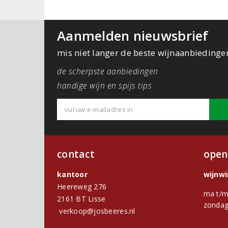
Aanmelden nieuwsbrief
mis niet langer de beste wijnaanbiedinge
de scherpste aanbiedingen
handige wijn en spijs tips
contact
open
kantoor
wijnw
Heereweg 276
ma t/m
2161 BT Lisse
zondag
verkoop@josbeeres.nl