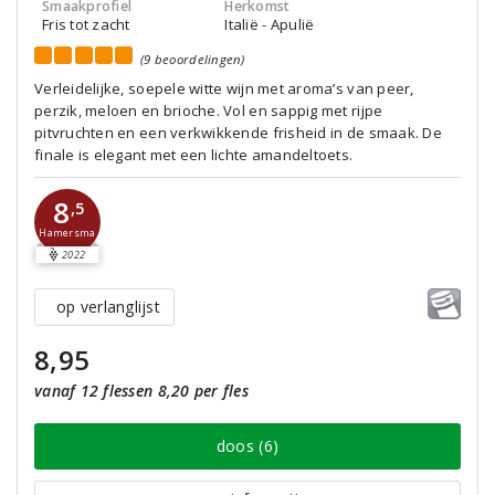
Smaakprofiel
Herkomst
Fris tot zacht
Italië - Apulië
(9 beoordelingen)
Verleidelijke, soepele witte wijn met aroma’s van peer,
perzik, meloen en brioche. Vol en sappig met rijpe
pitvruchten en een verkwikkende frisheid in de smaak. De
finale is elegant met een lichte amandeltoets.
8
,5
Hamersma
2022
op verlanglijst
8,95
vanaf 12 flessen 8,20 per fles
doos (6)