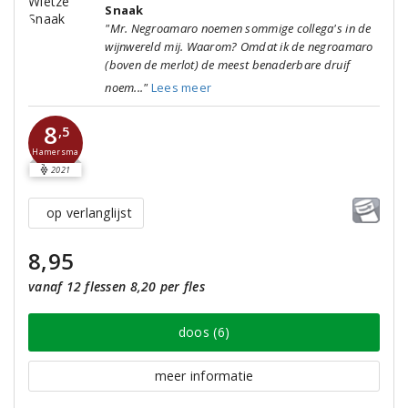
Snaak
"Mr. Negroamaro noemen sommige collega's in de
wijnwereld mij. Waarom? Omdat ik de negroamaro
(boven de merlot) de meest benaderbare druif
noem..."
Lees meer
8
,5
Hamersma
2021
op verlanglijst
8,95
vanaf 12 flessen 8,20 per fles
doos (6)
meer informatie