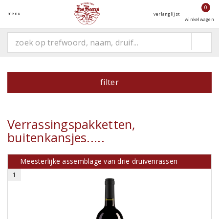
0
menu
verlanglijst
winkelwagen
filter
Verrassingspakketten,
buitenkansjes.....
Meesterlijke assemblage van drie druivenrassen
1