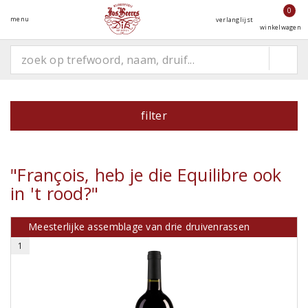
0
menu
verlanglijst
winkelwagen
filter
"François, heb je die Equilibre ook
in 't rood?"
Meesterlijke assemblage van drie druivenrassen
1