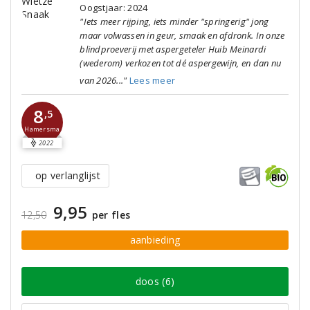
Oogstjaar: 2024
"Iets meer rijping, iets minder "springerig" jong
maar volwassen in geur, smaak en afdronk. In onze
blindproeverij met aspergeteler Huib Meinardi
(wederom) verkozen tot dé aspergewijn, en dan nu
van 2026..."
Lees meer
8
,5
Hamersma
2022
op verlanglijst
9,95
12,50
per fles
aanbieding
doos (6)