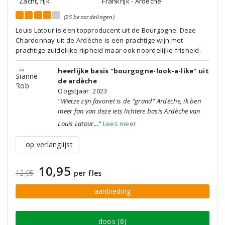
Zacht, rijk
Frankrijk - Ardeche
(25 beoordelingen)
Louis Latour is een topproducent uit de Bourgogne. Deze
Chardonnay uit de Ardèche is een prachtige wijn met
prachtige zuidelijke rijpheid maar ook noordelijke frisheid.
heerlijke basis "bourgogne-look-a-like" uit
de ardèche
Oogstjaar: 2023
"Wietze zijn favoriet is de "grand" Ardèche, ik ben
meer fan van deze iets lichtere basis Ardèche van
Louis Latour..."
Lees meer
op verlanglijst
10,95
12,95
per fles
aanbieding
doos (6)