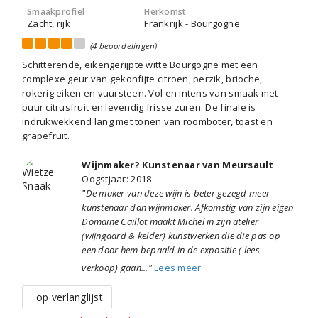
Smaakprofiel
Herkomst
Zacht, rijk
Frankrijk - Bourgogne
(4 beoordelingen)
Schitterende, eikengerijpte witte Bourgogne met een
complexe geur van gekonfijte citroen, perzik, brioche,
rokerig eiken en vuursteen. Vol en intens van smaak met
puur citrusfruit en levendig frisse zuren. De finale is
indrukwekkend lang met tonen van roomboter, toast en
grapefruit.
Wijnmaker? Kunstenaar van Meursault
Oogstjaar: 2018
"De maker van deze wijn is beter gezegd meer
kunstenaar dan wijnmaker. Afkomstig van zijn eigen
Domaine Caillot maakt Michel in zijn atelier
(wijngaard & kelder) kunstwerken die die pas op
een door hem bepaald in de expositie ( lees
verkoop) gaan..."
Lees meer
op verlanglijst