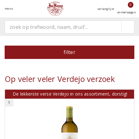
0
menu
verlanglijst
winkelwagen
filter
Op veler veler Verdejo verzoek
De lekkerste verse Verdejo in ons assortiment, dorstig!
1