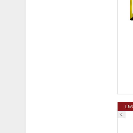
Fav
6