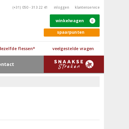
(+31) 050 - 313 22 41
inloggen
klantenservice
winkelwagen
0
spaarpunten
 dezelfde flessen*
veelgestelde vragen
ontact