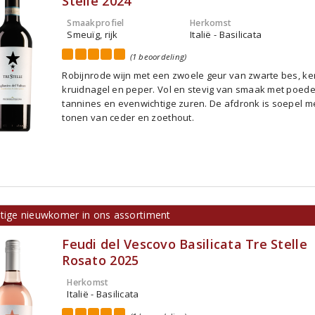
Stelle 2024
Smaakprofiel
Herkomst
Smeuïg, rijk
Italië - Basilicata
(1 beoordeling)
Robijnrode wijn met een zwoele geur van zwarte bes, ke
kruidnagel en peper. Vol en stevig van smaak met poede
tannines en evenwichtige zuren. De afdronk is soepel m
tonen van ceder en zoethout.
ttige nieuwkomer in ons assortiment
Feudi del Vescovo Basilicata Tre Stelle
Rosato 2025
Herkomst
Italië - Basilicata