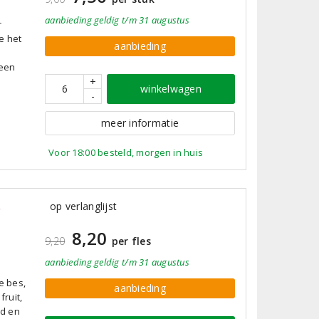
aanbieding
geldig
t/m 31 augustus
r
e het
aanbieding
 een
+
winkelwagen
-
meer informatie
Voor 18:00 besteld, morgen in huis
5
op verlanglijst
8,20
9,20
per fles
aanbieding
geldig
t/m 31 augustus
e bes,
aanbieding
fruit,
nd en