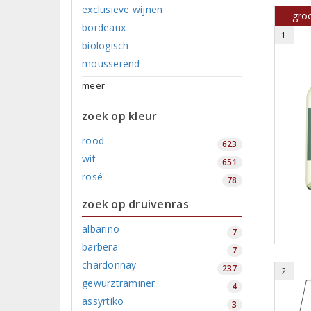
exclusieve wijnen
groo
bordeaux
1
biologisch
mousserend
meer
zoek op kleur
rood
623
wit
651
rosé
78
zoek op druivenras
albariño
7
barbera
7
chardonnay
237
2
gewurztraminer
4
assyrtiko
3