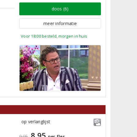
doos (6)
meer informatie
Voor 18:00 besteld, morgen in huis
op verlanglijst
8,95
9,95
per fles