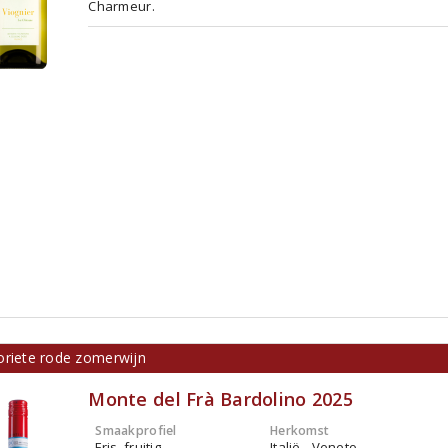
Charmeur.
oriete rode zomerwijn
Monte del Frà Bardolino 2025
Smaakprofiel
Herkomst
Fris, fruitig
Italië - Veneto