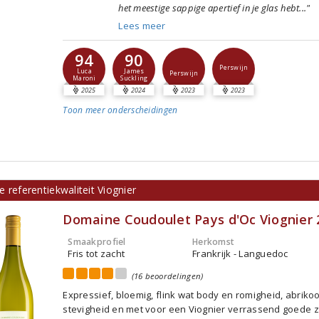
het meestige sappige apertief in je glas hebt..."
Lees meer
94
90
Perswijn
Luca
James
Perswijn
Maroni
Suckling
2025
2024
2023
2023
Toon meer
onderscheidingen
 referentiekwaliteit Viognier
Domaine Coudoulet Pays d'Oc Viognier 
Smaakprofiel
Herkomst
Fris tot zacht
Frankrijk - Languedoc
(16 beoordelingen)
Expressief, bloemig, flink wat body en romigheid, abrikoo
stevigheid en met voor een Viognier verrassend goede z