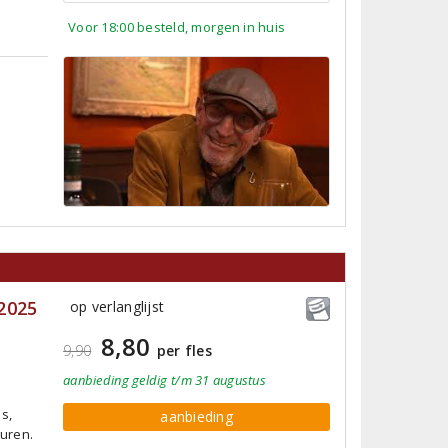
Voor 18:00 besteld, morgen in huis
2025
op verlanglijst
8,80
9,90
per fles
aanbieding
geldig
t/m 31 augustus
s,
aanbieding
uren.