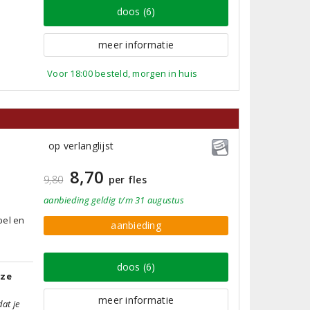
doos (6)
meer informatie
Voor 18:00 besteld, morgen in huis
op verlanglijst
8,70
9,80
per fles
aanbieding
geldig
t/m 31 augustus
pel en
aanbieding
doos (6)
tze
meer informatie
dat je