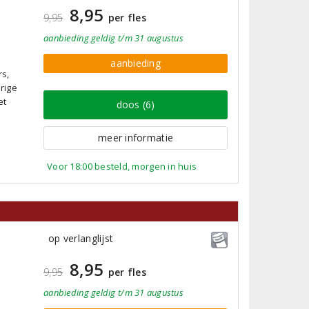
8,95
9,95
per fles
aanbieding
geldig
t/m 31 augustus
aanbieding
rs,
rige
et
doos (6)
meer informatie
Voor 18:00 besteld, morgen in huis
op verlanglijst
8,95
9,95
per fles
aanbieding
geldig
t/m 31 augustus