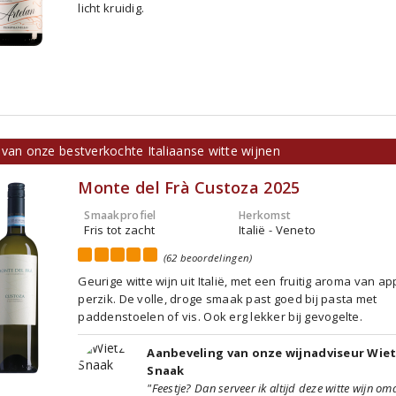
licht kruidig.
 van onze bestverkochte Italiaanse witte wijnen
Monte del Frà Custoza 2025
Smaakprofiel
Herkomst
Fris tot zacht
Italië - Veneto
(62 beoordelingen)
Geurige witte wijn uit Italië, met een fruitig aroma van ap
perzik. De volle, droge smaak past goed bij pasta met
paddenstoelen of vis. Ook erg lekker bij gevogelte.
Aanbeveling van onze wijnadviseur Wie
Snaak
"Feestje? Dan serveer ik altijd deze witte wijn om