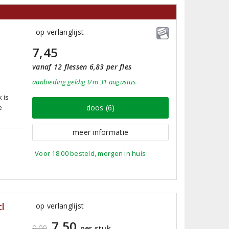
op verlanglijst
7,45
vanaf 12 flessen 6,83 per fles
aanbieding
geldig
t/m 31 augustus
n
 is
e
doos (6)
meer informatie
Voor 18:00 besteld, morgen in huis
l
op verlanglijst
7,50
9,00
per stuk