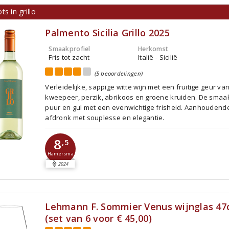
ts in grillo
Palmento Sicilia Grillo 2025
Smaakprofiel
Herkomst
Fris tot zacht
Italië - Sicilië
(5 beoordelingen)
Verleidelijke, sappige witte wijn met een fruitige geur va
kweepeer, perzik, abrikoos en groene kruiden. De smaak
puur en gul met een evenwichtige frisheid. Aanhoudend
afdronk met souplesse en elegantie.
8
,5
Hamersma
2024
Lehmann F. Sommier Venus wijnglas 47c
(set van 6 voor € 45,00)