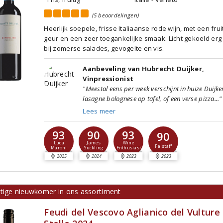
(5 beoordelingen)
Heerlijk soepele, frisse Italiaanse rode wijn, met een frui
geur en een zeer toegankelijke smaak. Licht gekoeld erg
bij zomerse salades, gevogelte en vis.
Aanbeveling van Hubrecht Duijker,
Vinpressionist
"Meestal eens per week verschijnt in huize Duijke
lasagne bolognese op tafel, of een verse pizza..."
Lees meer
93
90
93
90
Luca
James
Wine
Falstaff
Maroni
Suckling
Enthusiast
2025
2024
2023
2023
ttige nieuwkomer in ons assortiment
Feudi del Vescovo Aglianico del Vulture