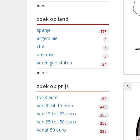
meer
zoek op land
spanje
176
argentinië
9
chili
6
australië
3
verenigde staten
34
meer
zoek op prijs
3
tot 8 euro
88
van 8 tot 15 euro
446
van 15 tot 25 euro
355
van 25 tot 50 euro
250
vanaf 50 euro
285