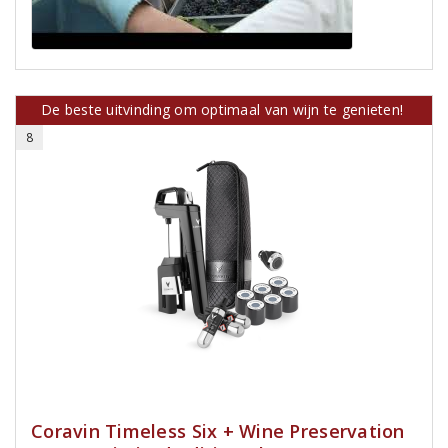
De beste uitvinding om optimaal van wijn te genieten!
8
Coravin Timeless Six + Wine Preservation