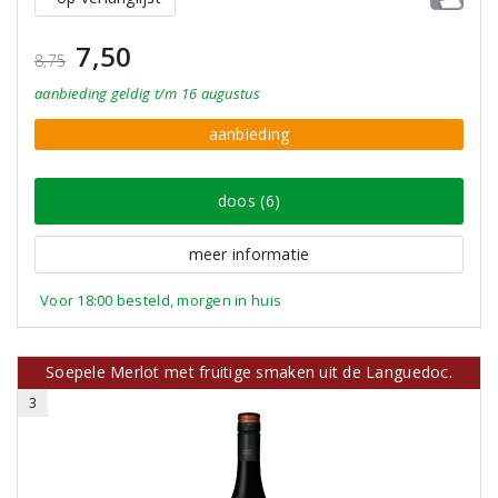
7,50
8,75
aanbieding
geldig
t/m 16 augustus
aanbieding
doos (6)
meer informatie
Voor 18:00 besteld, morgen in huis
Soepele Merlot met fruitige smaken uit de Languedoc.
3