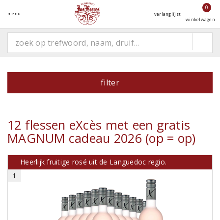
0
menu
verlanglijst
winkelwagen
filter
12 flessen eXcès met een gratis
MAGNUM cadeau 2026 (op = op)
Heerlijk fruitige rosé uit de Languedoc regio.
1