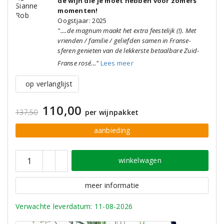
de wijn die je moet hebben voor zomers
momenten!
Oogstjaar: 2025
"....de magnum maakt het extra feestelijk (!). Met
vrienden / familie / geliefden samen in Franse-
sferen genieten van de lekkerste betaalbare Zuid-
Franse rosé..."
Lees meer
op verlanglijst
110,00
137,50
per wijnpakket
aanbieding
winkelwagen
meer informatie
Verwachte leverdatum: 11-08-2026