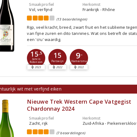
Smaakprofiel
Herkomst
Vol, verfijnd
Frankrijk - Rhône
(13 beoordelingen)
Rijp, veel kracht, breed, zwart fruit en het sublieme tege
van fijne zuren en dito tannines. Wat ons betreft de sta
een 'cru' waardig.
15
9
,5
15
-
Jancis
Perswijn
Hamersma
Robinson
2023
2022
2022
tuurlijk wit met verfijnd eiken
Nieuwe Trek Western Cape Vatgegist
Chardonnay 2024
Smaakprofiel
Herkomst
Zacht, rijk
Zuid-Afrika - Piekenierskloo
(7 beoordelingen)