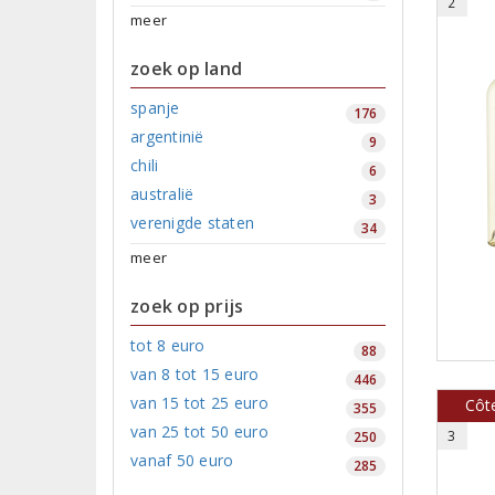
2
meer
zoek op land
spanje
176
argentinië
9
chili
6
australië
3
verenigde staten
34
meer
zoek op prijs
tot 8 euro
88
van 8 tot 15 euro
446
van 15 tot 25 euro
Côt
355
van 25 tot 50 euro
3
250
vanaf 50 euro
285