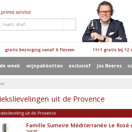
gratis bezorging vanaf 6 flessen
11+1 gratis bij 12
 de week
wijnpakketten
exclusief
Jos Beeres
c
nce
iekslievelingen uit de Provence
iekslieveling uit de Provence
Famille Sumeire Méditerranée Le Rosé 