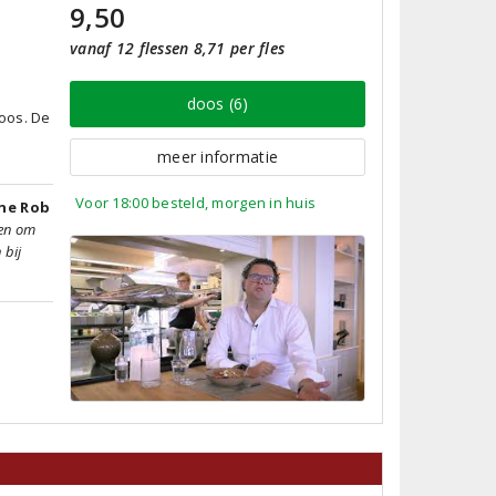
9,50
vanaf 12 flessen 8,71 per fles
doos (6)
oos. De
j
meer informatie
Voor 18:00 besteld, morgen in huis
nne Rob
een om
 bij