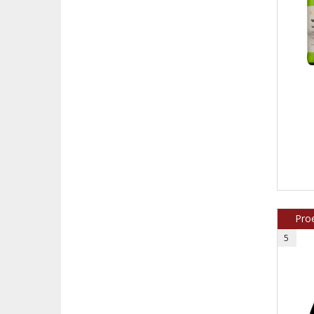
Proe
5