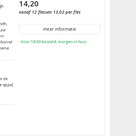
14,20
gh
vanaf 12 flessen 13,02 per fles
ith,
meer informatie
puur
en
Voor 18:00 besteld, morgen in huis
 borrel
roene
en de
ne appel,