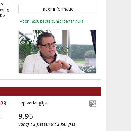
an
meer informatie
appig
 De
Voor 18:00 besteld, morgen in huis
023
op verlanglijst
9,95
f
vanaf 12 flessen 9,12 per fles