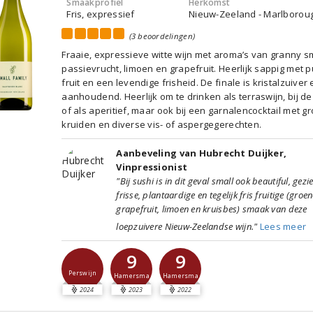
Smaakprofiel
Herkomst
Fris, expressief
Nieuw-Zeeland - Marlborou
(3 beoordelingen)
Fraaie, expressieve witte wijn met aroma’s van granny sm
passievrucht, limoen en grapefruit. Heerlijk sappig met 
fruit en een levendige frisheid. De finale is kristalzuiver 
aanhoudend. Heerlijk om te drinken als terraswijn, bij de
of als aperitief, maar ook bij een garnalencocktail met g
kruiden en diverse vis- of aspergegerechten.
Aanbeveling van Hubrecht Duijker,
Vinpressionist
"Bij sushi is in dit geval small ook beautiful, gezi
frisse, plantaardige en tegelijk fris fruitige (groe
grapefruit, limoen en kruisbes) smaak van deze
loepzuivere Nieuw-Zeelandse wijn."
Lees meer
9
9
Perswijn
Hamersma
Hamersma
2024
2023
2022