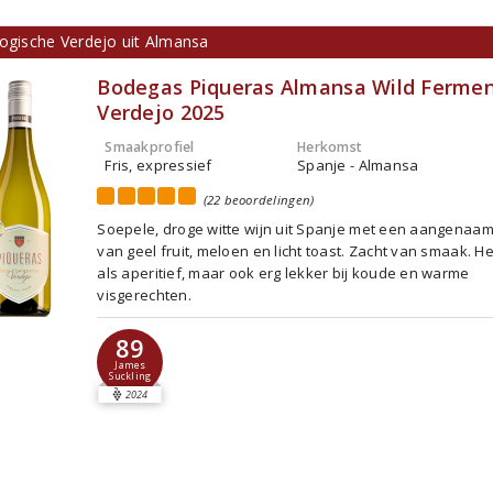
logische Verdejo uit Almansa
Bodegas Piqueras Almansa Wild Ferme
Verdejo 2025
Smaakprofiel
Herkomst
Fris, expressief
Spanje - Almansa
(22 beoordelingen)
Soepele, droge witte wijn uit Spanje met een aangenaa
van geel fruit, meloen en licht toast. Zacht van smaak. He
als aperitief, maar ook erg lekker bij koude en warme
visgerechten.
89
James
Suckling
2024