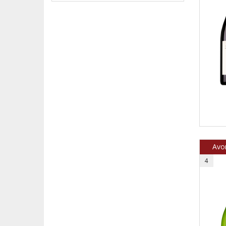
Avon
4