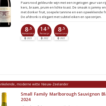
Paarsrood gekleurde wijn met een ingetogen geur van ri
kers, braam, pruim en lichte toast. De smaak is jammy en
met donker fruit, soepele tannine en een opwekkende fr
De afdronk is elegant met subtiel eiken en specerijen.
8
8
14
,5
,5
,5
Perswijn
Hamersma
Hamersma
2023
2022
2022
ankelende, moderne witte Nieuw-Zeelander
Small Family Marlborough Sauvignon Bl
2024