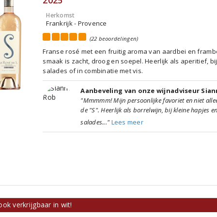
2025
Herkomst
Frankrijk - Provence
(22 beoordelingen)
Franse rosé met een fruitig aroma van aardbei en framb
smaak is zacht, droog en soepel. Heerlijk als aperitief, bi
salades of in combinatie met vis.
Aanbeveling van onze wijnadviseur Sia
"Mmmmm! Mijn persoonlijke favoriet en niet all
de "S". Heerlijk als borrelwijn, bij kleine hapjes en
salades..."
Lees meer
ok verkrijgbaar in wit!