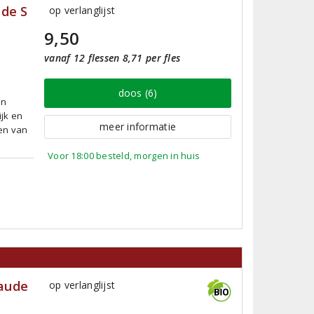
 de S
op verlanglijst
9,50
vanaf 12 flessen 8,71 per fles
doos (6)
an
jk en
meer informatie
en van
Voor 18:00 besteld, morgen in huis
baude
op verlanglijst