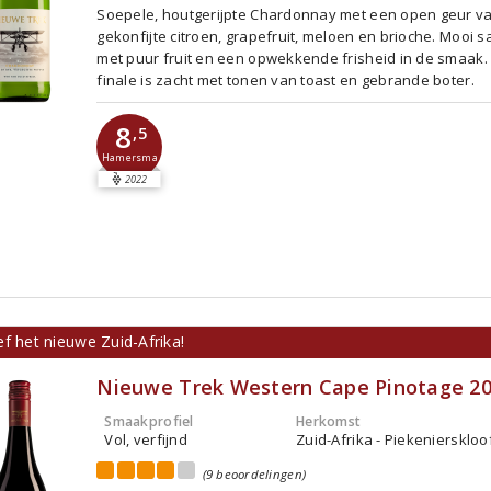
Soepele, houtgerijpte Chardonnay met een open geur v
gekonfijte citroen, grapefruit, meloen en brioche. Mooi s
met puur fruit en een opwekkende frisheid in de smaak.
finale is zacht met tonen van toast en gebrande boter.
8
,5
Hamersma
2022
f het nieuwe Zuid-Afrika!
Nieuwe Trek Western Cape Pinotage 2
Smaakprofiel
Herkomst
Vol, verfijnd
Zuid-Afrika - Piekenierskloo
(9 beoordelingen)