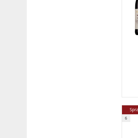
Spr
6