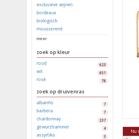
exclusieve wijnen
bordeaux
biologisch
mousserend
meer
zoek op kleur
rood
623
wit
651
rosé
78
zoek op druivenras
albariño
7
barbera
7
chardonnay
237
gewurztraminer
4
Nu o
assyrtiko
3