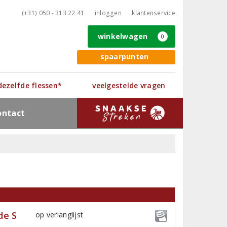
(+31) 050 - 313 22 41
inloggen
klantenservice
winkelwagen
0
spaarpunten
 dezelfde flessen*
veelgestelde vragen
ontact
de S
op verlanglijst