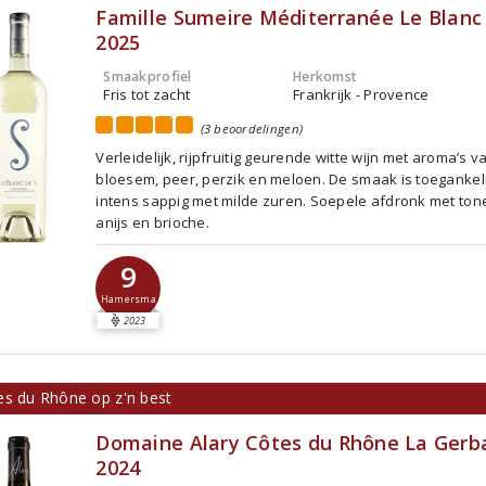
Famille Sumeire Méditerranée Le Blanc
2025
Smaakprofiel
Herkomst
Fris tot zacht
Frankrijk - Provence
(3 beoordelingen)
Verleidelijk, rijpfruitig geurende witte wijn met aroma’s v
bloesem, peer, perzik en meloen. De smaak is toegankeli
intens sappig met milde zuren. Soepele afdronk met ton
anijs en brioche.
9
Hamersma
2023
es du Rhône op z'n best
Domaine Alary Côtes du Rhône La Ger
2024